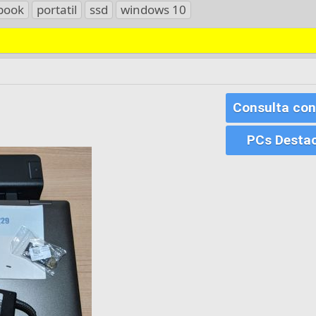
book
portatil
ssd
windows 10
Consulta con
PCs Desta