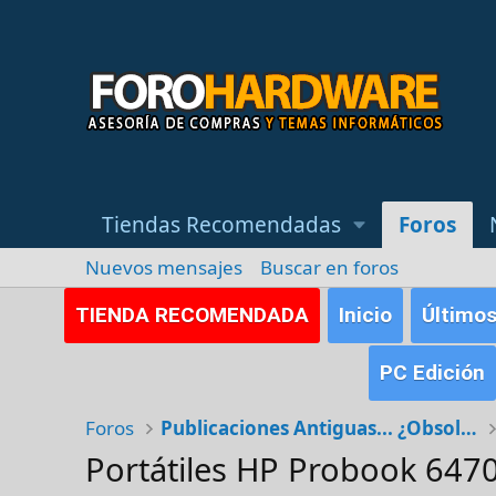
Tiendas Recomendadas
Foros
Nuevos mensajes
Buscar en foros
TIENDA RECOMENDADA
Inicio
Último
PC Edición
Foros
Publicaciones Antiguas... ¿Obsoletas?
Portátiles HP Probook 647