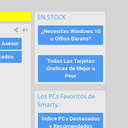
EN STOCK
#1
¿Necesitas Windows 10
u Office Barato?
 Asesor
cados
Todas Las Tarjetas
Graficas de Mejor a
Peor
Los PCs Favoritos de
Smarty:
Índice PCs Destacados
y Recomendados