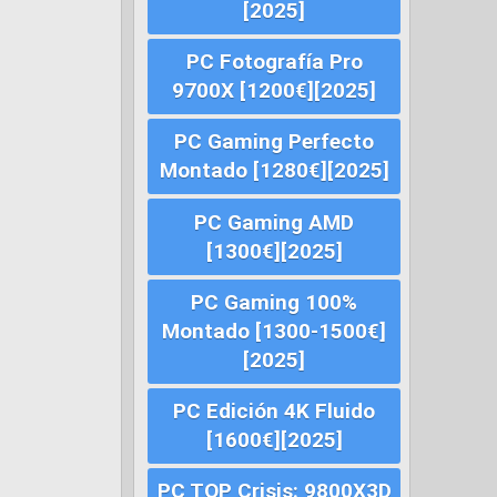
[2025]
PC Fotografía Pro
9700X [1200€][2025]
PC Gaming Perfecto
Montado [1280€][2025]
PC Gaming AMD
[1300€][2025]
PC Gaming 100%
Montado [1300-1500€]
[2025]
PC Edición 4K Fluido
[1600€][2025]
PC TOP Crisis: 9800X3D