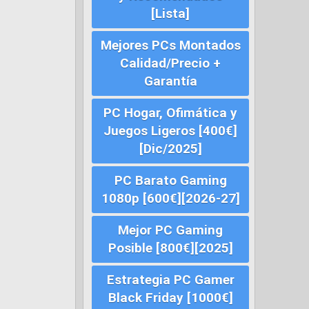
[Lista]
Mejores PCs Montados
Calidad/Precio +
Garantía
PC Hogar, Ofimática y
Juegos Ligeros [400€]
[Dic/2025]
PC Barato Gaming
1080p [600€][2026-27]
Mejor PC Gaming
Posible [800€][2025]
Estrategia PC Gamer
Black Friday [1000€]