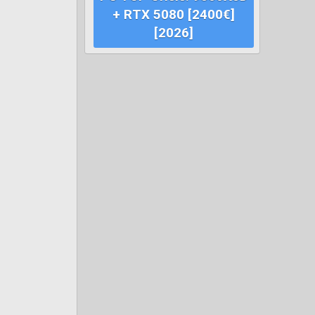
+ RTX 5080 [2400€]
[2026]