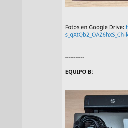
Fotos en Google Drive:
s_qXtQb2_OAZ6hxS_Ch-k
-----------
EQUIPO B: