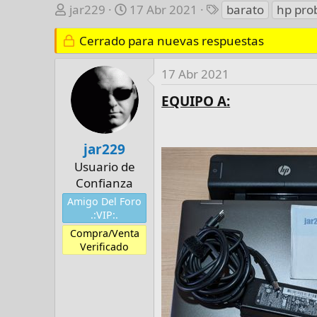
A
F
E
jar229
17 Abr 2021
barato
hp pro
u
e
t
t
Cerrado para nuevas respuestas
c
i
o
h
q
r
a
u
17 Abr 2021
d
e
EQUIPO A:
e
t
i
a
n
s
jar229
i
Usuario de
c
Confianza
i
Amigo Del Foro
o
.:VIP:.
Compra/Venta
Verificado