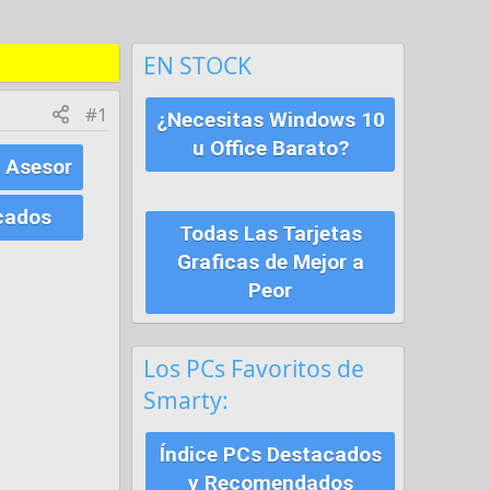
EN STOCK
#1
¿Necesitas Windows 10
u Office Barato?
 Asesor
cados
Todas Las Tarjetas
Graficas de Mejor a
Peor
Los PCs Favoritos de
Smarty:
Índice PCs Destacados
y Recomendados