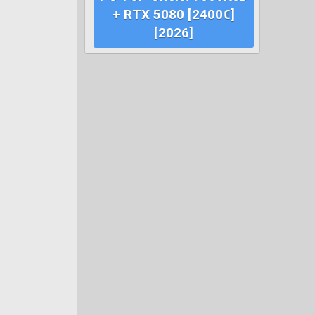
+ RTX 5080 [2400€]
[2026]