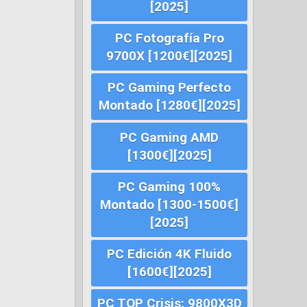
[2025]
PC Fotografía Pro
9700X [1200€][2025]
PC Gaming Perfecto
Montado [1280€][2025]
PC Gaming AMD
[1300€][2025]
PC Gaming 100%
Montado [1300-1500€]
[2025]
PC Edición 4K Fluido
[1600€][2025]
PC TOP Crisis: 9800X3D