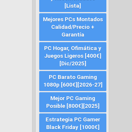
[Lista]
Mejores PCs Montados
Calidad/Precio +
Garantía
PC Hogar, Ofimática y
Juegos Ligeros [400€]
[Dic/2025]
PC Barato Gaming
1080p [600€][2026-27]
Mejor PC Gaming
Posible [800€][2025]
Estrategia PC Gamer
Black Friday [1000€]