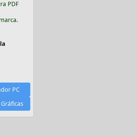
tra PDF
 marca.
la
ador PC
 Gráficas