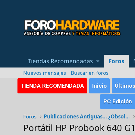
Tiendas Recomendadas
Foros
Nuevos mensajes
Buscar en foros
TIENDA RECOMENDADA
Inicio
Último
PC Edición
Foros
Publicaciones Antiguas... ¿Obsoletas?
Portátil HP Probook 640 G1