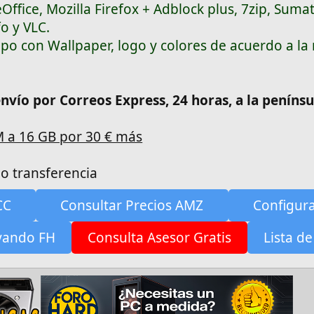
Office, Mozilla Firefox + Adblock plus, 7zip, Suma
o y VLC.
ipo con Wallpaper, logo y colores de acuerdo a la
envío por Correos Express, 24 horas, a la penínsu
M a 16 GB por 30 € más
o transferencia
CC
Consultar Precios AMZ
Configur
yando FH
Consulta Asesor Gratis
Lista de