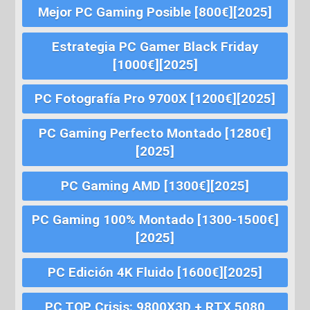
Mejor PC Gaming Posible [800€][2025]
Estrategia PC Gamer Black Friday
[1000€][2025]
PC Fotografía Pro 9700X [1200€][2025]
PC Gaming Perfecto Montado [1280€]
[2025]
PC Gaming AMD [1300€][2025]
PC Gaming 100% Montado [1300-1500€]
[2025]
PC Edición 4K Fluido [1600€][2025]
PC TOP Crisis: 9800X3D + RTX 5080