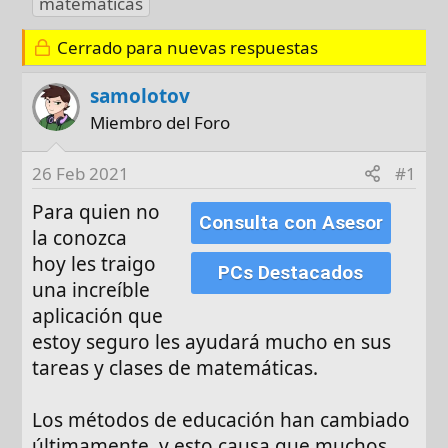
matemáticas
t
c
i
o
h
q
Cerrado para nuevas respuestas
r
a
u
d
e
samolotov
e
t
Miembro del Foro
i
a
n
s
26 Feb 2021
#1
i
c
Para quien no
Consulta con Asesor
i
la conozca
o
hoy les traigo
PCs Destacados
una increíble
aplicación que
estoy seguro les ayudará mucho en sus
tareas y clases de matemáticas.
Los métodos de educación han cambiado
últimamente, y esto causa que muchos