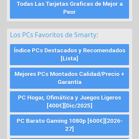
Todas Las Tarjetas Graficas de Mejor a
Peor
Los PCs Favoritos de Smarty:
Índice PCs Destacados y Recomendados
[Lista]
Mejores PCs Montados Calidad/Precio +
Garantía
PC Hogar, Ofimática y Juegos Ligeros
[400€][Dic/2025]
PC Barato Gaming 1080p [600€][2026-
27]