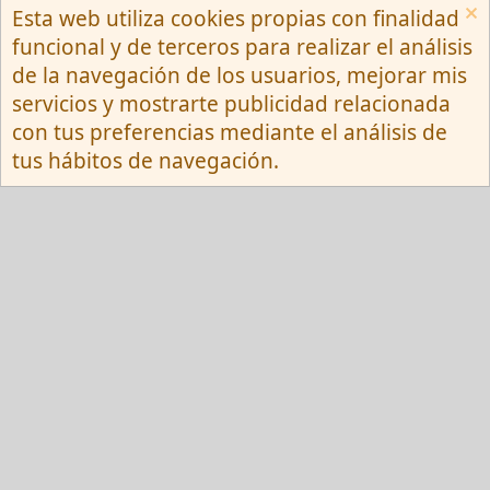
Esta web utiliza cookies propias con finalidad
Español (Neutro) Tu
funcional y de terceros para realizar el análisis
Contactarnos
Términos y reglas
de la navegación de los usuarios, mejorar mis
Privacy policy
Ayuda
R
servicios y mostrarte publicidad relacionada
S
S
con tus preferencias mediante el análisis de
®
Community platform by XenForo
© 2010-
tus hábitos de navegación.
2026 XenForo Ltd.
Red Fansite.es
Esta web usa cookies y participa en el Programa de Afiliados de Amazon EU, un
programa de publicidad para afiliados diseñado para ofrecer a sitios web un
modo de obtener comisiones por publicidad, publicitando e incluyendo enlaces a