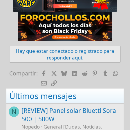
Hay que estar conectado o registrado para
responder aquí.
Facebook
X
Bluesky
LinkedIn
Reddit
Pinterest
Tumblr
Wha
Compartir:
E-mail
Enlace
Últimos mensajes
[REVIEW] Panel solar Bluetti Sora
N
500 | 500W
Nopedo
General [Dudas, Noticias,