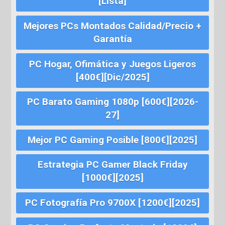
[Lista]
Mejores PCs Montados Calidad/Precio +
Garantía
PC Hogar, Ofimática y Juegos Ligeros
[400€][Dic/2025]
PC Barato Gaming 1080p [600€][2026-
27]
Mejor PC Gaming Posible [800€][2025]
Estrategia PC Gamer Black Friday
[1000€][2025]
PC Fotografía Pro 9700X [1200€][2025]