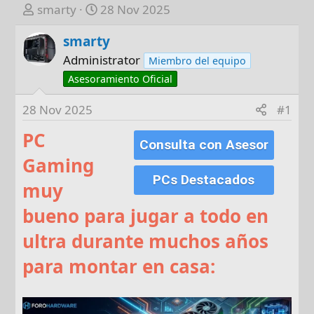
A
F
smarty
28 Nov 2025
u
e
smarty
t
c
o
h
Administrator
Miembro del equipo
r
a
Asesoramiento Oficial
d
e
28 Nov 2025
#1
i
PC
n
Consulta con Asesor
i
Gaming
c
PCs Destacados
muy
i
o
bueno para jugar a todo en
ultra durante muchos años
para montar en casa: