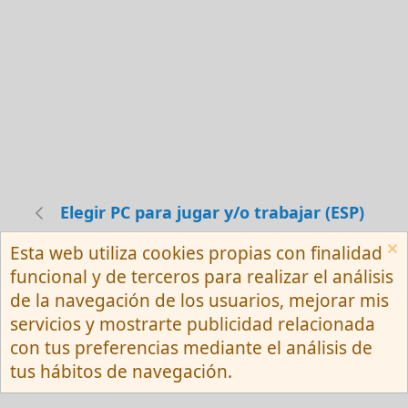
Elegir PC para jugar y/o trabajar (ESP)
Esta web utiliza cookies propias con finalidad
Español (Neutro) Tu
funcional y de terceros para realizar el análisis
Contactarnos
Términos y reglas
de la navegación de los usuarios, mejorar mis
Privacy policy
Ayuda
R
servicios y mostrarte publicidad relacionada
S
S
con tus preferencias mediante el análisis de
®
Community platform by XenForo
© 2010-
tus hábitos de navegación.
2026 XenForo Ltd.