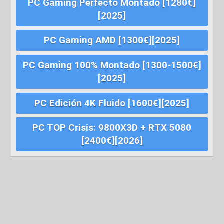
PC Gaming Perfecto Montado [1280€]
[2025]
PC Gaming AMD [1300€][2025]
PC Gaming 100% Montado [1300-1500€]
[2025]
PC Edición 4K Fluido [1600€][2025]
PC TOP Crisis: 9800X3D + RTX 5080
[2400€][2026]