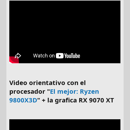
Video orientativo con el
procesador "
El mejor
: Ryzen
9800X3D
" +
la grafica RX 9070 XT