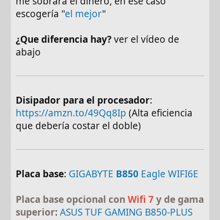
me sobrara el dínero, en ese caso
escogería "
el mejor
"
¿Que diferencia hay?
ver el vídeo de
abajo
Disipador para el procesador
:
https://amzn.to/49Qq8Ip
(Alta eficiencia
que debería costar el doble)
Placa base
:
GIGABYTE
B850
Eagle WIFI6E
Placa base opcional con
Wifi 7
y de gama
superior
:
ASUS TUF GAMING B850-PLUS