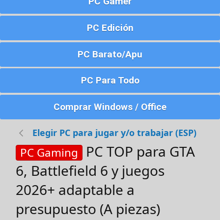
PC Gamer
PC Edición
PC Barato/Apu
PC Para Todo
Comprar Windows / Office
Elegir PC para jugar y/o trabajar (ESP)
PC TOP para GTA
PC Gaming
6, Battlefield 6 y juegos
2026+ adaptable a
presupuesto (A piezas)