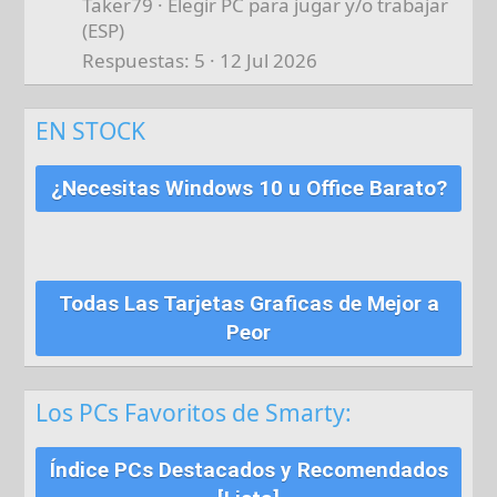
Taker79
Elegir PC para jugar y/o trabajar
(ESP)
Respuestas
5
12 Jul 2026
EN STOCK
¿Necesitas Windows 10 u Office Barato?
Todas Las Tarjetas Graficas de Mejor a
Peor
Los PCs Favoritos de Smarty:
Índice PCs Destacados y Recomendados