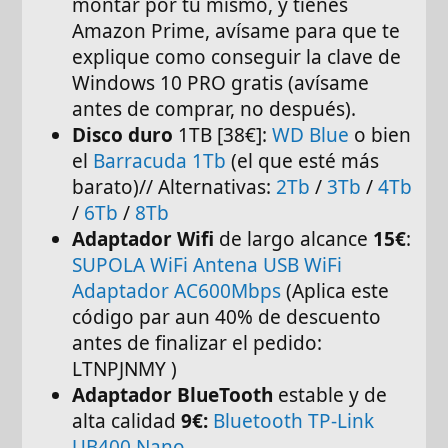
montar por tu mismo, y tienes
Amazon Prime, avísame para que te
explique como conseguir la clave de
Windows 10 PRO gratis (avísame
antes de comprar, no después).
Disco duro
1TB [38€]:
WD Blue
o bien
el
Barracuda 1Tb
(el que esté más
barato)// Alternativas:
2Tb
/
3Tb
/
4Tb
/
6Tb
/
8Tb
Adaptador Wifi
de largo alcance
15€
:
SUPOLA WiFi Antena USB WiFi
Adaptador AC600Mbps
(Aplica este
código par aun 40% de descuento
antes de finalizar el pedido:
LTNPJNMY )
Adaptador BlueTooth
estable y de
alta calidad
9€:
Bluetooth TP-Link
UB400 Nano