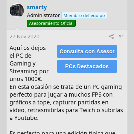
o
h
smarty
r
a
d
Administrator
Miembro del equipo
e
Asesoramiento Oficial
i
n
27 Nov 2020
#1
i
Aquí os dejos
c
Consulta con Asesor
el PC de
i
Gaming y
o
PCs Destacados
Streaming por
unos 1000€.
En esta ocasión se trata de un PC gaming
perfecto para jugar a muchos FPS con
gráficos a tope, capturar partidas en
vídeo, retrasmitirlas para Twich o subirlas
a Youtube.
Es perfecto para una edición típica que