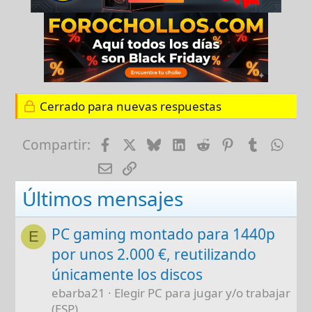
Cerrado para nuevas respuestas
Facebook
X
Bluesky
LinkedIn
Reddit
Pinterest
Tumblr
Wha
Compartir:
E-mail
Enlace
Últimos mensajes
PC gaming montado para 1440p
E
por unos 2.000 €, reutilizando
únicamente los discos
ebarba21
Elegir PC para jugar y/o trabajar
(ESP)