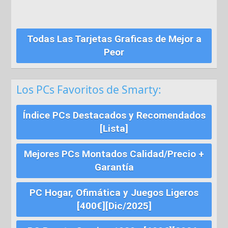
Todas Las Tarjetas Graficas de Mejor a
Peor
Los PCs Favoritos de Smarty:
Índice PCs Destacados y Recomendados
[Lista]
Mejores PCs Montados Calidad/Precio +
Garantía
PC Hogar, Ofimática y Juegos Ligeros
[400€][Dic/2025]