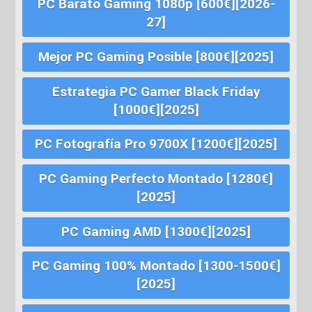
PC Barato Gaming 1080p [600€][2026-
27]
Mejor PC Gaming Posible [800€][2025]
Estrategia PC Gamer Black Friday
[1000€][2025]
PC Fotografía Pro 9700X [1200€][2025]
PC Gaming Perfecto Montado [1280€]
[2025]
PC Gaming AMD [1300€][2025]
PC Gaming 100% Montado [1300-1500€]
[2025]