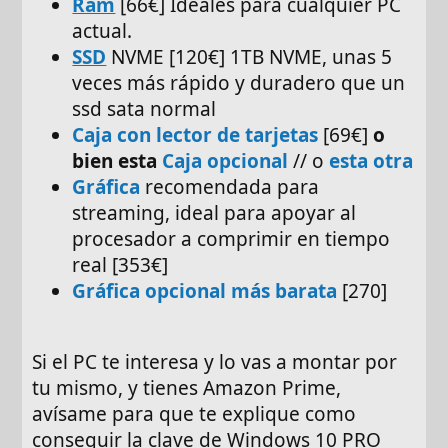
Ram
[66€] Ideales para cualquier PC
actual.
SSD
NVME [120€] 1TB NVME, unas 5
veces más rápido y duradero que un
ssd sata normal
Caja con lector de tarjetas
[69€]
o
bien esta
Caja opcional
// o
esta otra
Gráfica
recomendada para
streaming, ideal para apoyar al
procesador a comprimir en tiempo
real [353€]
Gráfica opcional más barata
[270]
Si el PC te interesa y lo vas a montar por
tu mismo, y tienes Amazon Prime,
avísame para que te explique como
conseguir la clave de Windows 10 PRO