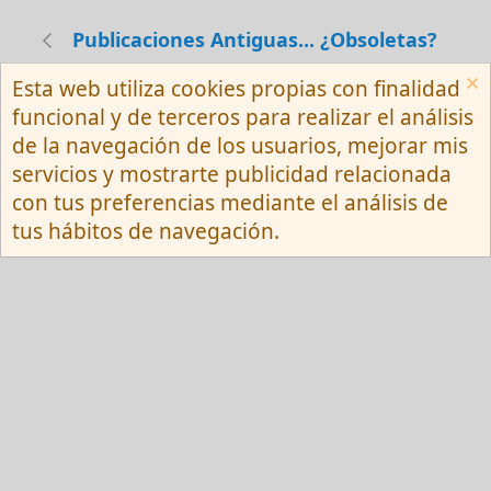
Publicaciones Antiguas... ¿Obsoletas?
Esta web utiliza cookies propias con finalidad
Español (Neutro) Tu
funcional y de terceros para realizar el análisis
Contactarnos
Términos y reglas
de la navegación de los usuarios, mejorar mis
Privacy policy
Ayuda
R
servicios y mostrarte publicidad relacionada
S
S
con tus preferencias mediante el análisis de
®
Community platform by XenForo
© 2010-
tus hábitos de navegación.
2026 XenForo Ltd.
Red Fansite.es