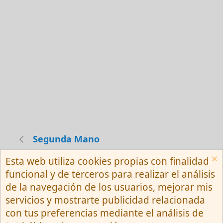
Segunda Mano
Esta web utiliza cookies propias con finalidad
Español (Neutro) Tu
funcional y de terceros para realizar el análisis
Contactarnos
Términos y reglas
de la navegación de los usuarios, mejorar mis
Privacy policy
Ayuda
R
servicios y mostrarte publicidad relacionada
S
S
con tus preferencias mediante el análisis de
®
Community platform by XenForo
© 2010-