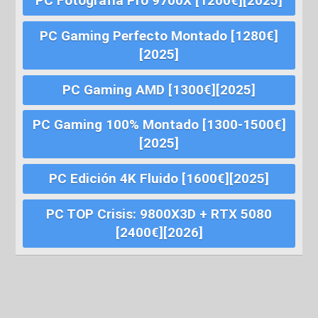
PC Fotografía Pro 9700X [1200€][2025]
PC Gaming Perfecto Montado [1280€]
[2025]
PC Gaming AMD [1300€][2025]
PC Gaming 100% Montado [1300-1500€]
[2025]
PC Edición 4K Fluido [1600€][2025]
PC TOP Crisis: 9800X3D + RTX 5080
[2400€][2026]