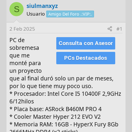
siulmanxyz
t
c
S
o
h
Usuario
Amigo Del Foro .:VIP:.
r
a
d
2 Feb 2025
#1
e
PC de
i
Consulta con Asesor
n
sobremesa
i
que me
PCs Destacados
c
monté para
i
un proyecto
o
que al final duró solo un par de meses,
por lo que tiene muy poco uso.
* Procesador: Intel Core I5 10400F 2,9GHz
6/12hilos
* Placa base: ASRock B460M PRO 4
* Cooler Master Hyper 212 EVO V2
* Memoria RAM: 16GB - HyperX Fury 8Gb
2666MHz DDR4 (x2 sticks)