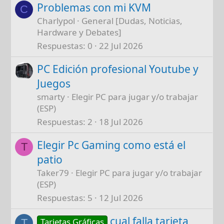
Problemas con mi KVM
C
Charlypol
General [Dudas, Noticias,
Hardware y Debates]
Respuestas
0
22 Jul 2026
PC Edición profesional Youtube y
Juegos
smarty
Elegir PC para jugar y/o trabajar
(ESP)
Respuestas
2
18 Jul 2026
Elegir Pc Gaming como está el
T
patio
Taker79
Elegir PC para jugar y/o trabajar
(ESP)
Respuestas
5
12 Jul 2026
cual falla tarjeta
Tarjetas Gráficas
T