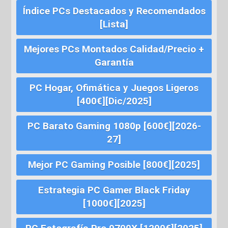
Índice PCs Destacados y Recomendados
[Lista]
Mejores PCs Montados Calidad/Precio +
Garantía
PC Hogar, Ofimática y Juegos Ligeros
[400€][Dic/2025]
PC Barato Gaming 1080p [600€][2026-
27]
Mejor PC Gaming Posible [800€][2025]
Estrategia PC Gamer Black Friday
[1000€][2025]