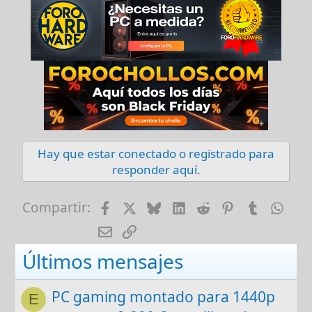
Hay que estar conectado o registrado para
responder aquí.
Facebook
X
Bluesky
LinkedIn
Reddit
Pinterest
Tumblr
Wha
Compartir:
E-mail
Enlace
Últimos mensajes
PC gaming montado para 1440p
E