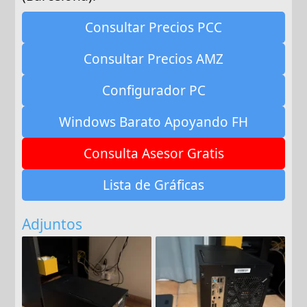
Consultar Precios PCC
Consultar Precios AMZ
Configurador PC
Windows Barato Apoyando FH
Consulta Asesor Gratis
Lista de Gráficas
Adjuntos