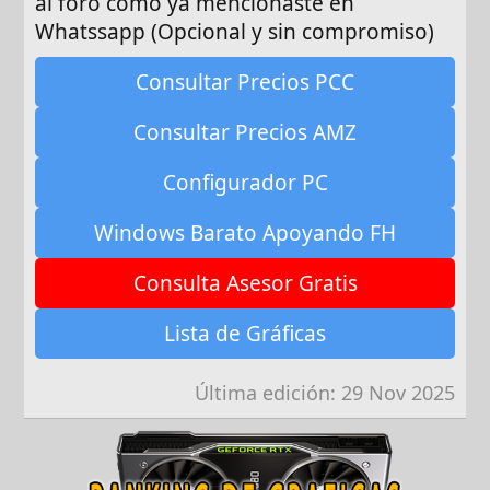
al foro como ya mencionaste en
Whatssapp (Opcional y sin compromiso)
Consultar Precios PCC
Consultar Precios AMZ
Configurador PC
Windows Barato Apoyando FH
Consulta Asesor Gratis
Lista de Gráficas
Última edición:
29 Nov 2025