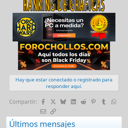
Hay que estar conectado o registrado para
responder aquí.
Facebook
X
Bluesky
LinkedIn
Reddit
Pinterest
Tumblr
Wha
Compartir:
E-mail
Enlace
Últimos mensajes