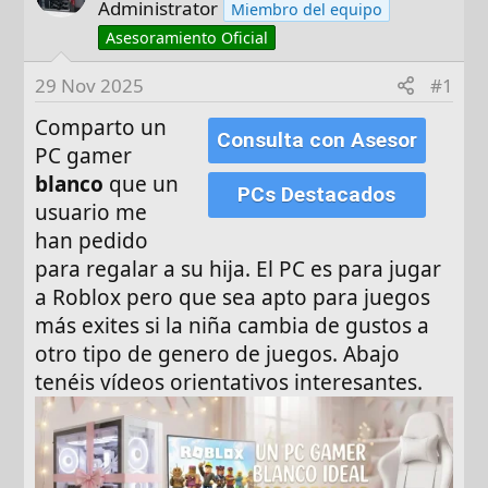
o
h
Administrator
Miembro del equipo
r
a
Asesoramiento Oficial
d
e
29 Nov 2025
#1
i
Comparto un
n
Consulta con Asesor
PC gamer
i
c
blanco
que un
PCs Destacados
i
usuario me
o
han pedido
para regalar a su hija. El PC es para jugar
a Roblox pero que sea apto para juegos
más exites si la niña cambia de gustos a
otro tipo de genero de juegos. Abajo
tenéis vídeos orientativos interesantes.