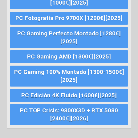
[1000€][2025]
PC Fotografía Pro 9700X [1200€][2025]
PC Gaming Perfecto Montado [1280€]
[2025]
PC Gaming AMD [1300€][2025]
PC Gaming 100% Montado [1300-1500€]
[2025]
PC Edición 4K Fluido [1600€][2025]
PC TOP Crisis: 9800X3D + RTX 5080
[2400€][2026]