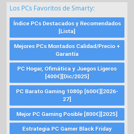
Los PCs Favoritos de Smarty:
Índice PCs Destacados y Recomendados
[Lista]
Mejores PCs Montados Calidad/Precio +
Garantía
PC Hogar, Ofimática y Juegos Ligeros
[400€][Dic/2025]
PC Barato Gaming 1080p [600€][2026-
27]
Mejor PC Gaming Posible [800€][2025]
Estrategia PC Gamer Black Friday