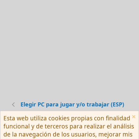
Elegir PC para jugar y/o trabajar (ESP)
Esta web utiliza cookies propias con finalidad
Español (Neutro) Tu
funcional y de terceros para realizar el análisis
Contactarnos
Términos y reglas
de la navegación de los usuarios, mejorar mis
Privacy policy
Ayuda
R