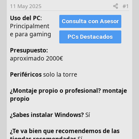
d
11 May 2025
#1
e
Uso del PC
:
i
Consulta con Asesor
n
Principalment
i
e para gaming
PCs Destacados
c
i
Presupuesto:
o
aproximado 2000€
Periféricos
solo la torre
¿Montaje propio o profesional? montaje
propio
¿Sabes instalar Windows?
Sí
¿Te va bien que recomendemos de las
tiendas recomendadas
Sí