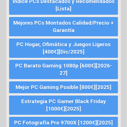
Índice PCs Destacados y Recomendados
[Lista]
Mejores PCs Montados Calidad/Precio +
Garantía
PC Hogar, Ofimática y Juegos Ligeros
[400€][Dic/2025]
PC Barato Gaming 1080p [600€][2026-
27]
Mejor PC Gaming Posible [800€][2025]
Estrategia PC Gamer Black Friday
[1000€][2025]
PC Fotografía Pro 9700X [1200€][2025]