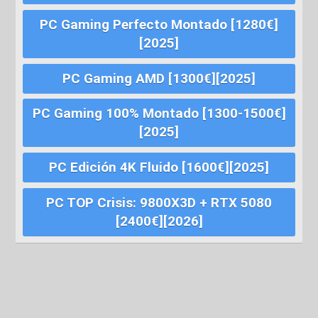
PC Gaming Perfecto Montado [1280€]
[2025]
PC Gaming AMD [1300€][2025]
PC Gaming 100% Montado [1300-1500€]
[2025]
PC Edición 4K Fluido [1600€][2025]
PC TOP Crisis: 9800X3D + RTX 5080
[2400€][2026]