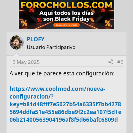
PLOFY
Usuario Participativo
12 May 2025
#2
A ver que te parece esta configuración:
https://www.coolmod.com/nueva-
configuracion/?
key=b81d48fff7e5027b54a6335f7bb4278
5694ddfa51e455e86dbe9f2c2ea107f5d1e
06b21400563904196af8f5d66bafc6809d