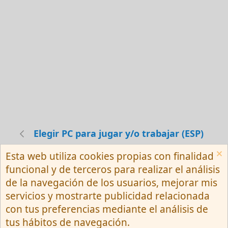
Elegir PC para jugar y/o trabajar (ESP)
Esta web utiliza cookies propias con finalidad
Español (Neutro) Tu
funcional y de terceros para realizar el análisis
Contactarnos
Términos y reglas
de la navegación de los usuarios, mejorar mis
Privacy policy
Ayuda
R
servicios y mostrarte publicidad relacionada
S
S
con tus preferencias mediante el análisis de
®
Community platform by XenForo
© 2010-
tus hábitos de navegación.
2026 XenForo Ltd.