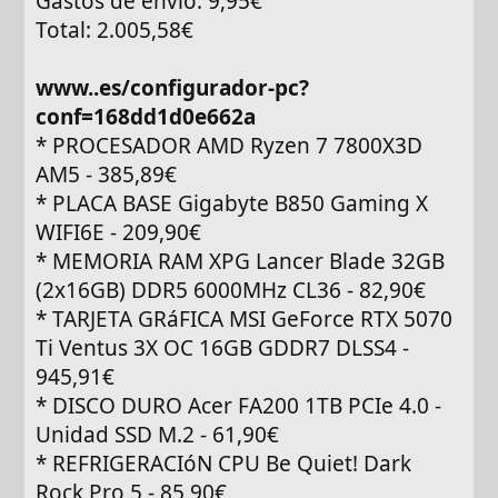
Gastos de envío: 9,95€
Total: 2.005,58€
www..es/configurador-pc?
conf=168dd1d0e662a
* PROCESADOR AMD Ryzen 7 7800X3D
AM5 - 385,89€
* PLACA BASE Gigabyte B850 Gaming X
WIFI6E - 209,90€
* MEMORIA RAM XPG Lancer Blade 32GB
(2x16GB) DDR5 6000MHz CL36 - 82,90€
* TARJETA GRáFICA MSI GeForce RTX 5070
Ti Ventus 3X OC 16GB GDDR7 DLSS4 -
945,91€
* DISCO DURO Acer FA200 1TB PCIe 4.0 -
Unidad SSD M.2 - 61,90€
* REFRIGERACIóN CPU Be Quiet! Dark
Rock Pro 5 - 85,90€