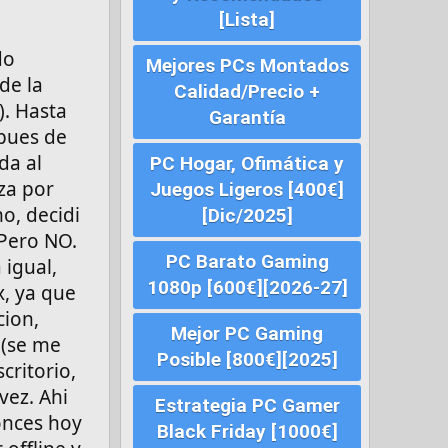
[Lista]
do
Mejores PCs Montados
de la
Calidad/Precio +
). Hasta
Garantía
pues de
da al
PC Hogar, Ofimática y
za por
Juegos Ligeros [400€]
o, decidi
[Dic/2025]
 Pero NO.
PC Barato Gaming
 igual,
1080p [600€][2026-27]
, ya que
cion,
Mejor PC Gaming
 (se me
Posible [800€][2025]
critorio,
vez. Ahi
Estrategia PC Gamer
onces hoy
Black Friday [1000€]