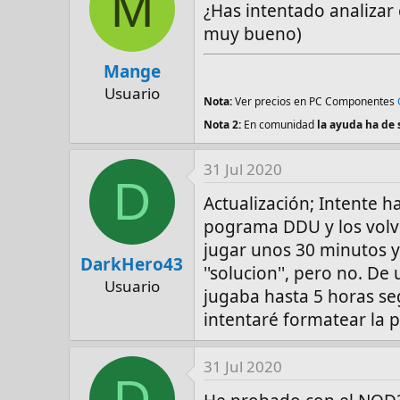
M
¿Has intentado analizar
muy bueno)
Mange
Usuario
Nota:
Ver precios en PC Componentes
Nota 2:
En comunidad
la ayuda ha de 
31 Jul 2020
D
Actualización; Intente h
pograma DDU y los volví
jugar unos 30 minutos y
DarkHero43
''solucion'', pero no. D
Usuario
jugaba hasta 5 horas se
intentaré formatear la p
31 Jul 2020
D