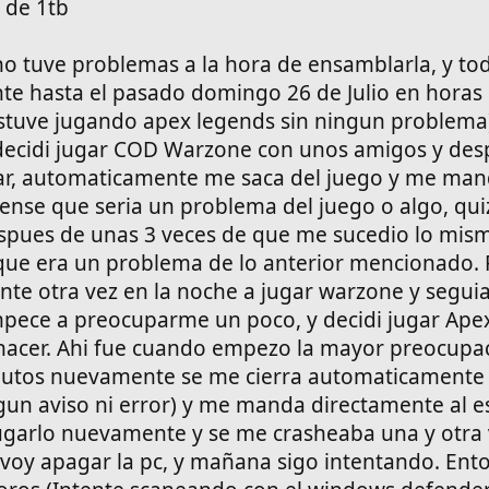
 de 1tb
o tuve problemas a la hora de ensamblarla, y to
e hasta el pasado domingo 26 de Julio en horas 
stuve jugando apex legends sin ningun problema
 decidi jugar COD Warzone con unos amigos y des
ar, automaticamente me saca del juego y me man
pense que seria un problema del juego o algo, qui
spues de unas 3 veces de que me sucedio lo mism
 que era un problema de lo anterior mencionado.
nte otra vez en la noche a jugar warzone y seguia
pece a preocuparme un poco, y decidi jugar Apex
hacer. Ahi fue cuando empezo la mayor preocupa
utos nuevamente se me cierra automaticamente
gun aviso ni error) y me manda directamente al es
jugarlo nuevamente y se me crasheaba una y otra 
 voy apagar la pc, y mañana sigo intentando. Ent