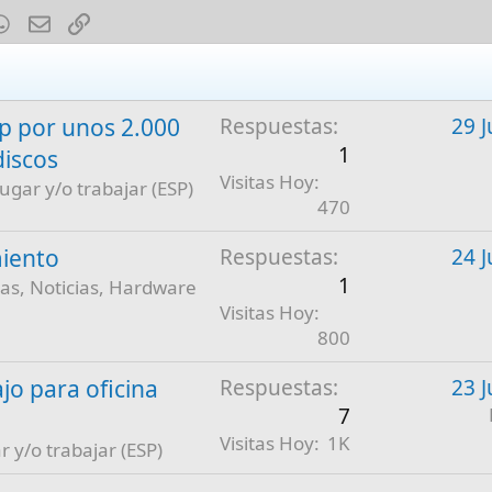
est
mblr
WhatsApp
E-mail
Enlace
 por unos 2.000
Respuestas
29 J
1
discos
Visitas Hoy
jugar y/o trabajar (ESP)
470
iento
Respuestas
24 J
1
as, Noticias, Hardware
Visitas Hoy
800
jo para oficina
Respuestas
23 J
7
Visitas Hoy
1K
r y/o trabajar (ESP)