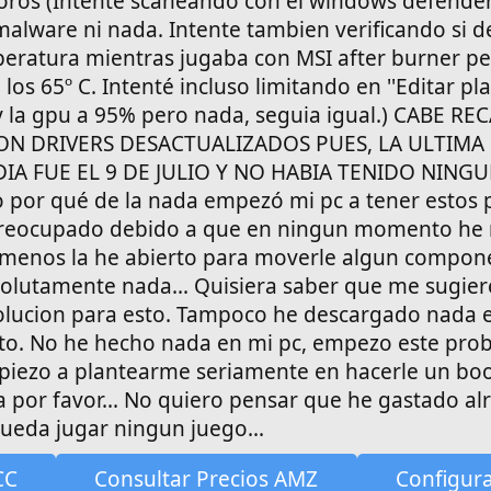
foros (Intente scaneando con el windows defender 
alware ni nada. Intente tambien verificando si d
eratura mientras jugaba con MSI after burner p
os 65º C. Intenté incluso limitando en ''Editar pl
u y la gpu a 95% pero nada, seguia igual.) CABE R
N DRIVERS DESACTUALIZADOS PUES, LA ULTIMA
IA FUE EL 9 DE JULIO Y NO HABIA TENIDO NING
por qué de la nada empezó mi pc a tener estos 
preocupado debido a que en ningun momento he 
o menos la he abierto para moverle algun compone
olutamente nada... Quisiera saber que me sugier
olucion para esto. Tampoco he descargado nada e
sto. No he hecho nada en mi pc, empezo este pro
iezo a plantearme seriamente en hacerle un bo
da por favor... No quiero pensar que he gastado a
ueda jugar ningun juego...
CC
Consultar Precios AMZ
Configur