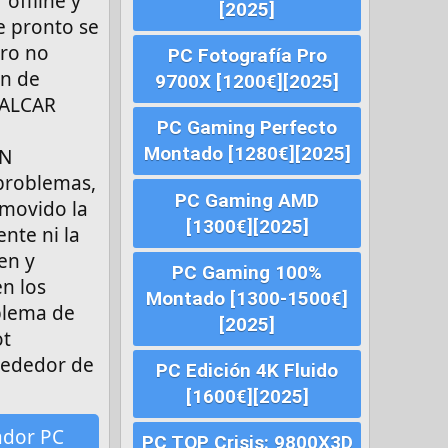
offline y
[2025]
e pronto se
ero no
PC Fotografía Pro
an de
9700X [1200€][2025]
ECALCAR
PC Gaming Perfecto
Montado [1280€][2025]
UN
problemas,
PC Gaming AMD
movido la
[1300€][2025]
nte ni la
en y
PC Gaming 100%
n los
Montado [1300-1500€]
blema de
[2025]
ot
lrededor de
PC Edición 4K Fluido
[1600€][2025]
ador PC
PC TOP Crisis: 9800X3D