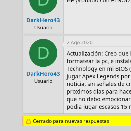
He probado con el NOD3
DarkHero43
Usuario
2 Ago 2020
D
Actualización: Creo que 
formatear la pc, e insta
Technology en mi BIOS 
DarkHero43
jugar Apex Legends por 1
Usuario
noticia, sin señales de
proximos dias para hace
que no debo emocionar
podia jugar escasos 15 
Cerrado para nuevas respuestas