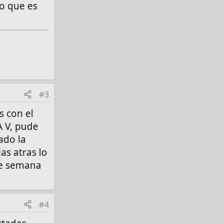
o que es
#3
s con el
A V, pude
ado la
as atras lo
 de semana
#4