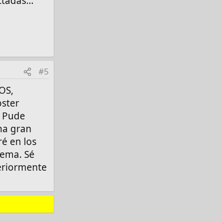
adas...
#5
IOS,
oster
. Pude
una gran
ré en los
lema. Sé
eriormente