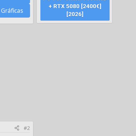
+ RTX 5080 [2400€]
 Gráficas
[2026]
#2