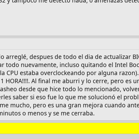
2 y tampoco me detectó nada, 0 amenazas detect
lo arreglé, despues de todo el dia de actualizar B
lar todo nuevamente, incluso quitando el Intel Bo
(la CPU estaba overclockeando por alguna razon)
 HORA!!!!. Al final me aburri y lo cerre, pero es 
 crasheo desde que hice todo lo mencionado, volve
rles saber si eso fue lo que me solucionó el prob
me mucho, pero es una gran mejora cuando ant
minutos o menos y se me cerraba.