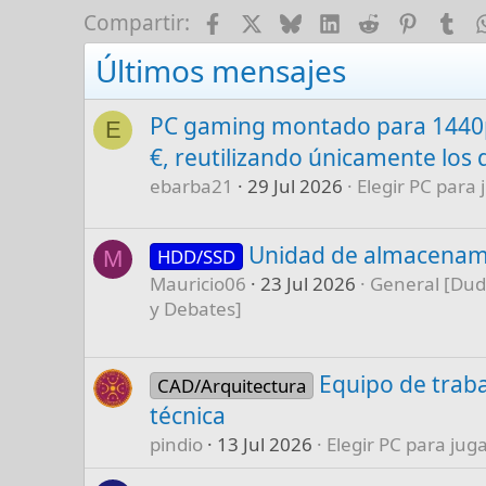
Facebook
X
Bluesky
LinkedIn
Reddit
Pinter
Tu
Compartir:
Últimos mensajes
PC gaming montado para 1440p
E
€, reutilizando únicamente los 
ebarba21
29 Jul 2026
Elegir PC para 
Unidad de almacenam
HDD/SSD
M
Mauricio06
23 Jul 2026
General [Dud
y Debates]
Equipo de traba
CAD/Arquitectura
técnica
pindio
13 Jul 2026
Elegir PC para juga