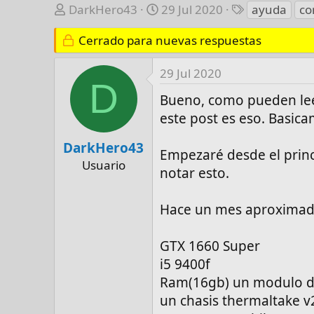
A
F
E
DarkHero43
29 Jul 2020
ayuda
co
u
e
t
t
Cerrado para nuevas respuestas
c
i
o
h
q
r
a
u
29 Jul 2020
D
d
e
Bueno, como pueden leer
e
t
este post es eso. Basica
i
a
n
s
DarkHero43
i
Empezaré desde el prin
Usuario
c
notar esto.
i
o
Hace un mes aproximad
GTX 1660 Super
i5 9400f
Ram(16gb) un modulo 
un chasis thermaltake v