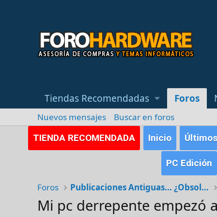
Tiendas Recomendadas
Foros
Nuevos mensajes
Buscar en foros
TIENDA RECOMENDADA
Inicio
Último
PC Edición
Foros
Publicaciones Antiguas... ¿Obsoletas?
Mi pc derrepente empezó a