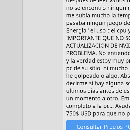
despues de leer varios 
no se encontro ningun m
me subia mucho la temp
pasaba ningun juego de l
Energia'' el uso del cp
IMPORTANTE QUE NO SO
ACTUALIZACION DE NVID
PROBLEMA. No entiendo 
y la verdad estoy muy 
pc de su sitio, ni much
he golpeado o algo. Abs
decirme si hay alguna s
ultimos dias antes de e
un momento a otro. Emp
completo a la pc... Ayu
750$ USD para que no p
Consultar Precios P