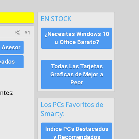
EN STOCK
#1
¿Necesitas Windows 10
u Office Barato?
 Asesor
cados
Todas Las Tarjetas
Graficas de Mejor a
Peor
ntes:
Los PCs Favoritos de
Smarty:
Índice PCs Destacados
y Recomendados