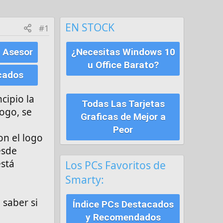
EN STOCK
#1
 Asesor
¿Necesitas Windows 10
u Office Barato?
cados
cipio la
Todas Las Tarjetas
ogo, se
Graficas de Mejor a
Peor
on el logo
esde
está
Los PCs Favoritos de
Smarty:
 saber si
Índice PCs Destacados
y Recomendados