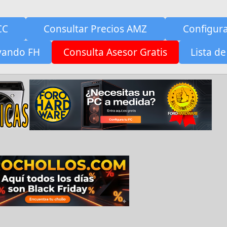
CC
Consultar Precios AMZ
Configur
yando FH
Consulta Asesor Gratis
Lista de