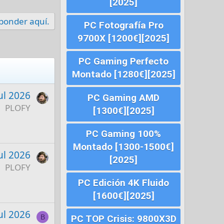
[2025]
sponder aquí.
PC Fotografía Pro
9700X [1200€][2025]
PC Gaming Perfecto
Montado [1280€][2025]
ul 2026
PC Gaming AMD
PLOFY
[1300€][2025]
PC Gaming 100%
Montado [1300-1500€]
ul 2026
[2025]
PLOFY
PC Edición 4K Fluido
[1600€][2025]
ul 2026
PC TOP Crisis: 9800X3D
B