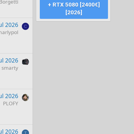
Borgetti
+ RTX 5080 [2400€]
[2026]
ul 2026
C
harlypol
ul 2026
smarty
ul 2026
PLOFY
Jul 2026
T