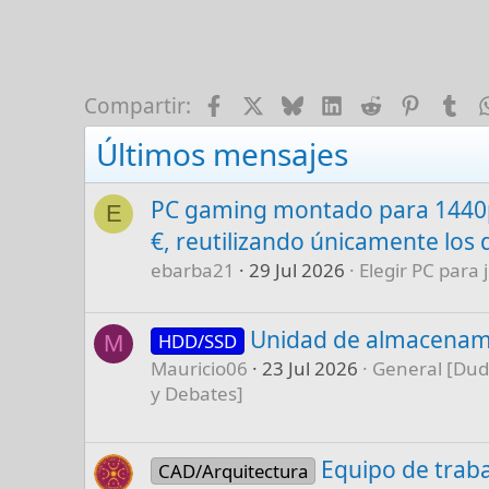
Facebook
X
Bluesky
LinkedIn
Reddit
Pinter
Tu
Compartir:
Últimos mensajes
PC gaming montado para 1440p
E
€, reutilizando únicamente los 
ebarba21
29 Jul 2026
Elegir PC para 
Unidad de almacenam
HDD/SSD
M
Mauricio06
23 Jul 2026
General [Dud
y Debates]
Equipo de traba
CAD/Arquitectura