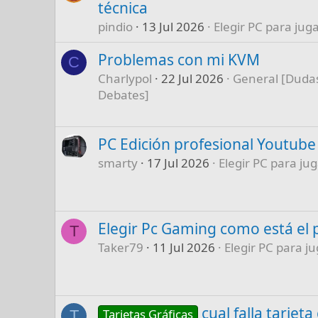
técnica
pindio
13 Jul 2026
Elegir PC para juga
Problemas con mi KVM
C
Charlypol
22 Jul 2026
General [Dudas
Debates]
PC Edición profesional Youtube
smarty
17 Jul 2026
Elegir PC para jug
Elegir Pc Gaming como está el 
T
Taker79
11 Jul 2026
Elegir PC para ju
cual falla tarjet
Tarjetas Gráficas
T