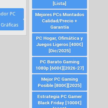
[Lista]
ador PC
Mejores PCs Montados
Calidad/Precio +
 Gráficas
Garantía
PC Hogar, Ofimática y
Juegos Ligeros [400€]
[Dic/2025]
PC Barato Gaming
1080p [600€][2026-27]
Mejor PC Gaming
Posible [800€][2025]
Estrategia PC Gamer
Black Friday [1000€]