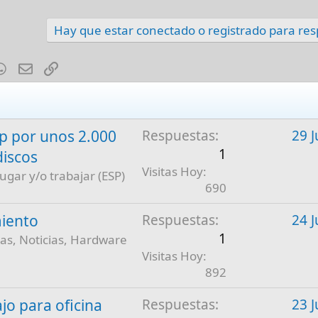
Hay que estar conectado o registrado para re
est
mblr
WhatsApp
E-mail
Enlace
 por unos 2.000
Respuestas
29 J
1
discos
Visitas Hoy
jugar y/o trabajar (ESP)
690
iento
Respuestas
24 J
1
as, Noticias, Hardware
Visitas Hoy
892
jo para oficina
Respuestas
23 J