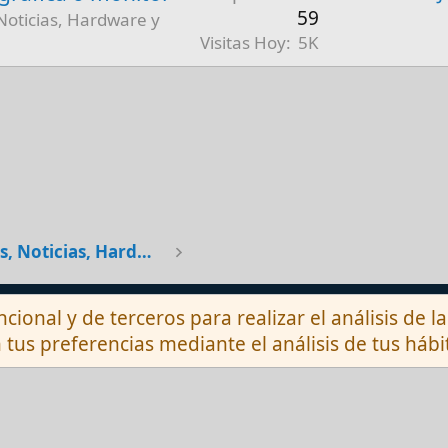
59
Noticias, Hardware y
Visitas Hoy
5K
General [Dudas, Noticias, Hardware y Debates]
Contactarnos
ncional y de terceros para realizar el análisis de 
 tus preferencias mediante el análisis de tus háb
®
munity platform by XenForo
© 2010-2026 XenForo 