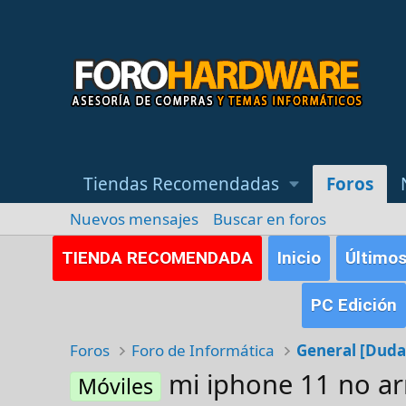
Tiendas Recomendadas
Foros
Nuevos mensajes
Buscar en foros
TIENDA RECOMENDADA
Inicio
Último
PC Edición
Foros
Foro de Informática
mi iphone 11 no ar
Móviles