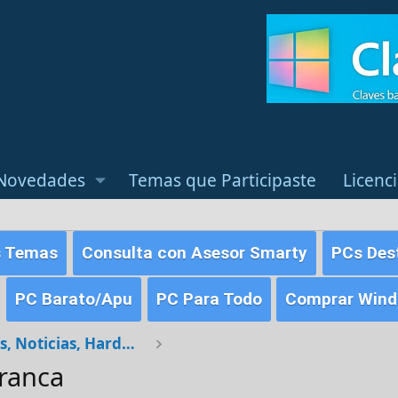
Novedades
Temas que Participaste
Licenc
s Temas
Consulta con Asesor Smarty
PCs Des
PC Barato/Apu
PC Para Todo
Comprar Windo
General [Dudas, Noticias, Hardware y Debates]
ranca