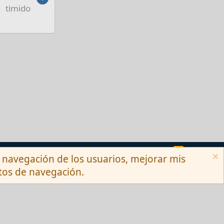
timido
Términos y reglas
Privacy policy
Ayuda
R
la navegación de los usuarios, mejorar mis
S
S
itos de navegación.
Ltd.