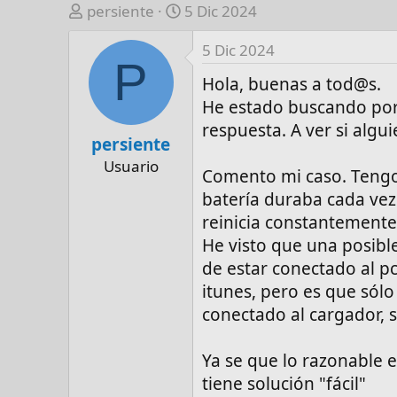
A
F
persiente
5 Dic 2024
u
e
5 Dic 2024
t
c
P
o
h
Hola, buenas a tod@s.
r
a
He estado buscando por
d
respuesta. A ver si alg
e
persiente
i
Usuario
n
Comento mi caso. Tengo 
i
batería duraba cada vez
c
reinicia constantemente 
i
He visto que una posibl
o
de estar conectado al pc
itunes, pero es que sólo 
conectado al cargador, si
Ya se que lo razonable e
tiene solución "fácil"