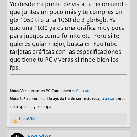
Yo desde mí punto de vista te recomiendo
Y un amigo me esta vendiendo una GeForce
que juntes un poco más y te compres un
GT 1030 a $2,500, unos $125 dólares, pero
gtx 1050 ti o una 1060 de 3 gb/6gb. Ya
no se que podría jugar con esa grafica, con
que una 1030 ya es una gráfica muy poca
los gráficos integrados casi no he tenido
para juegos como fornite etc. Pero si te
problemas, solo en algunos juegos tiene
quieres guiar mejor, busca en YouTube
tirones, me quiero comprar una grafica
dedicada pero no se si esta bien la 1030 por
tarjetas gráficas con las especificaciones
que hasta hace poco jugaba en Nintendo
que tiene tu PC y verás si rinde bien los
Switch así que no se mucho de
fps.
computadoras.
¿Los graficos integrados serian inutiles con
grafica dedicada o se unirian?
Nota:
Ver precios en PC Componentes
Click aquí
Normalmente mi PC la uso para jugar juegos
busca
Nota 2:
En comunidad
la ayuda ha de ser reciproca
,
temas
sencillos como Muck, Terraria, Minecraft o
también para la universidad, desarrollo web
sin respuesta y participa
y poco mas, pero quería comenzar a jugar
TobiVN
juegos como Fortnite o Apex, pero no me
R
corren muy bien.
e
Lo que me gustaría saber es que si es una
a
Segador