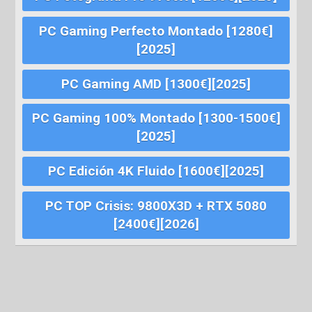
PC Gaming Perfecto Montado [1280€]
[2025]
PC Gaming AMD [1300€][2025]
PC Gaming 100% Montado [1300-1500€]
[2025]
PC Edición 4K Fluido [1600€][2025]
PC TOP Crisis: 9800X3D + RTX 5080
[2400€][2026]