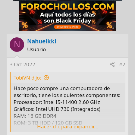
Nahuelkkl
N
Usuario
3 Oct 2022
#2
TobiVN dijo:
Hace poco compre una computadora de
escritorio, tiene los siguientes componentes:
Procesador: Intel I5-11400 2.60 GHz
Gráficos: Intel UHD 730 (Integrados)
RAM: 16 GB DDR4
ROM: 3 TB HDD / 120 GB SSD
Hacer clic para expandir...
Tarjeta madre: Biostar H510MH/E 2.0