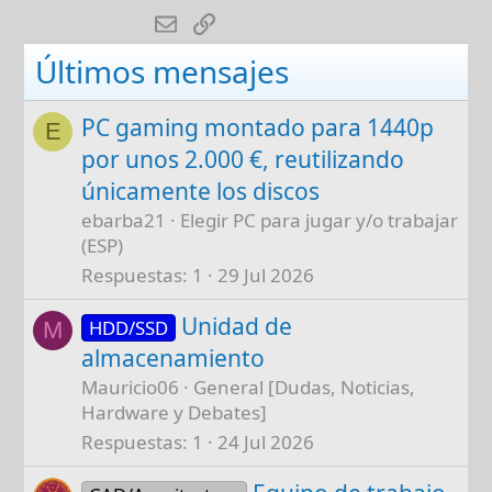
i
este, espero me puedan dar una respuesta
E-mail
Enlace
o
para comprarla o ahorrar un poco mas y
n
Últimos mensajes
comprar otra grafica. (Pongo la tarjeta
s
madre para ver si es compatible, por que vi
:
en tiendas en linea sobre graficas que
PC gaming montado para 1440p
E
preguntaban por tarjetas madres y su
por unos 2.000 €, reutilizando
compatibilidad).
únicamente los discos
ebarba21
Elegir PC para jugar y/o trabajar
(ESP)
Respuestas
1
29 Jul 2026
Unidad de
HDD/SSD
M
almacenamiento
Mauricio06
General [Dudas, Noticias,
Hardware y Debates]
Respuestas
1
24 Jul 2026