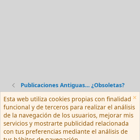
Publicaciones Antiguas... ¿Obsoletas?
Esta web utiliza cookies propias con finalidad
Español (Neutro) Tu
funcional y de terceros para realizar el análisis
Contactarnos
Términos y reglas
de la navegación de los usuarios, mejorar mis
Privacy policy
Ayuda
R
servicios y mostrarte publicidad relacionada
S
S
con tus preferencias mediante el análisis de
®
Community platform by XenForo
© 2010-
tus hábitos de navegación.