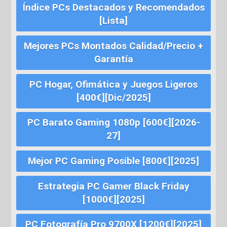
Índice PCs Destacados y Recomendados
[Lista]
Mejores PCs Montados Calidad/Precio +
Garantía
PC Hogar, Ofimática y Juegos Ligeros
[400€][Dic/2025]
PC Barato Gaming 1080p [600€][2026-
27]
Mejor PC Gaming Posible [800€][2025]
Estrategia PC Gamer Black Friday
[1000€][2025]
PC Fotografía Pro 9700X [1200€][2025]