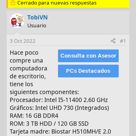
o
h
q
Cerrado para nuevas respuestas
r
a
u
d
e
TobiVN
e
t
Usuario
i
a
n
s
3 Oct 2022
#1
i
c
Hace poco
Consulta con Asesor
i
compre una
o
computadora
PCs Destacados
de escritorio,
tiene los
siguientes componentes:
Procesador: Intel I5-11400 2.60 GHz
Gráficos: Intel UHD 730 (Integrados)
RAM: 16 GB DDR4
ROM: 3 TB HDD / 120 GB SSD
Tarjeta madre: Biostar H510MH/E 2.0