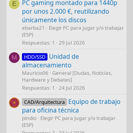
PC gaming montado para 1440p
E
por unos 2.000 €, reutilizando
únicamente los discos
ebarba21
Elegir PC para jugar y/o trabajar
(ESP)
Respuestas
1
29 Jul 2026
Unidad de
HDD/SSD
M
almacenamiento
Mauricio06
General [Dudas, Noticias,
Hardware y Debates]
Respuestas
1
24 Jul 2026
Equipo de trabajo
CAD/Arquitectura
para oficina técnica
pindio
Elegir PC para jugar y/o trabajar
(ESP)
Respuestas
7
23 Jul 2026