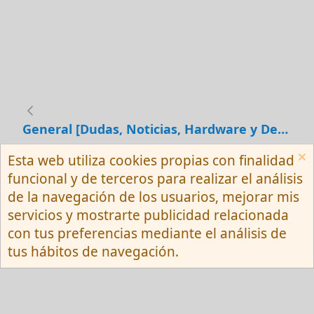
General [Dudas, Noticias, Hardware y Debates]
Esta web utiliza cookies propias con finalidad
Español (Neutro) Tu
funcional y de terceros para realizar el análisis
Contactarnos
Términos y reglas
de la navegación de los usuarios, mejorar mis
Privacy policy
Ayuda
R
servicios y mostrarte publicidad relacionada
S
S
con tus preferencias mediante el análisis de
®
Community platform by XenForo
© 2010-
tus hábitos de navegación.
2026 XenForo Ltd.