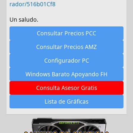
rador/516b01Cf8
Un saludo.
Consultar Precios PCC
Consultar Precios AMZ
Configurador PC
Windows Barato Apoyando FH
Consulta Asesor Gratis
Lista de Gráficas