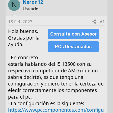
Neron12
t
c
N
o
h
Usuario
r
a
d
18 Feb 2023
#1
e
Hola buenas.
i
Consulta con Asesor
n
Gracias por la
i
ayuda.
PCs Destacados
c
i
- En concreto
o
estaría hablando del i5 13500 con su
respectivo competidor de AMD (que no
sabría decirte), es que tengo una
configuración y quiero tener la certeza de
elegir correctamente los componentes
para el pc.
- La configuración es la siguiente:
https://www.pccomponentes.com/configu