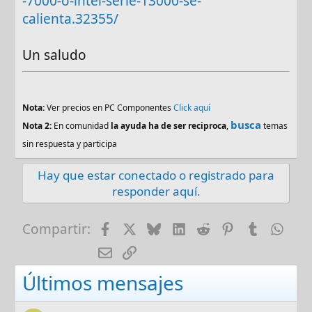
-7000-o-intel-serie-13000-se-
calienta.32355/
Un saludo
Nota:
Ver precios en PC Componentes
Click aquí
busca
Nota 2:
En comunidad
la ayuda ha de ser reciproca
,
temas
sin respuesta y participa
Hay que estar conectado o registrado para
responder aquí.
Facebook
X
Bluesky
LinkedIn
Reddit
Pinterest
Tumblr
Wha
Compartir:
E-mail
Enlace
Últimos mensajes