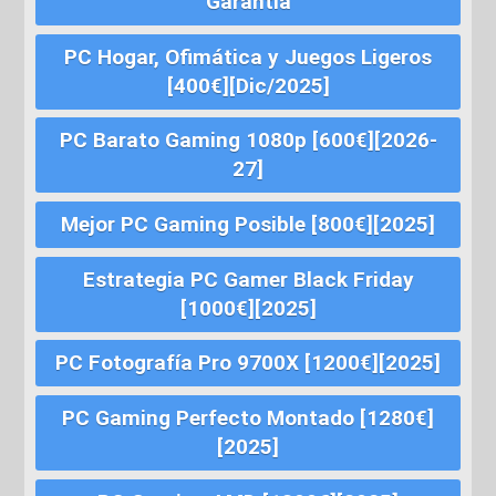
Garantía
PC Hogar, Ofimática y Juegos Ligeros
[400€][Dic/2025]
PC Barato Gaming 1080p [600€][2026-
27]
Mejor PC Gaming Posible [800€][2025]
Estrategia PC Gamer Black Friday
[1000€][2025]
PC Fotografía Pro 9700X [1200€][2025]
PC Gaming Perfecto Montado [1280€]
[2025]