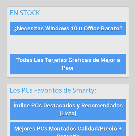
EN STOCK
¿Necesitas Windows 10 u Office Barato?
Todas Las Tarjetas Graficas de Mejor a
Peor
Los PCs Favoritos de Smarty:
Índice PCs Destacados y Recomendados
[Lista]
Mejores PCs Montados Calidad/Precio +