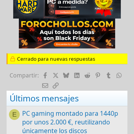
Cerrado para nuevas respuestas
Facebook
X
Bluesky
LinkedIn
Reddit
Pinterest
Tumblr
Wha
Compartir:
E-mail
Enlace
Últimos mensajes
PC gaming montado para 1440p
E
por unos 2.000 €, reutilizando
únicamente los discos