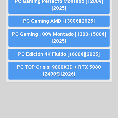
PC Gaming Perfecto Montado [1280€]
[2025]
PC Gaming AMD [1300€][2025]
PC Gaming 100% Montado [1300-1500€]
[2025]
PC Edición 4K Fluido [1600€][2025]
PC TOP Crisis: 9800X3D + RTX 5080
[2400€][2026]