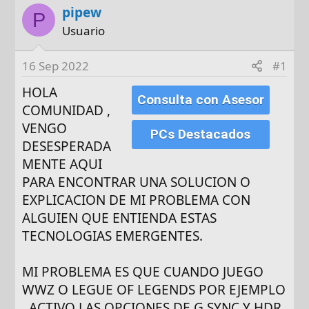
d
e
pipew
P
e
t
Usuario
i
a
n
s
16 Sep 2022
#1
i
c
HOLA
Consulta con Asesor
i
COMUNIDAD ,
o
VENGO
PCs Destacados
DESESPERADA
MENTE AQUI
PARA ENCONTRAR UNA SOLUCION O
EXPLICACION DE MI PROBLEMA CON
ALGUIEN QUE ENTIENDA ESTAS
TECNOLOGIAS EMERGENTES.
MI PROBLEMA ES QUE CUANDO JUEGO
WWZ O LEGUE OF LEGENDS POR EJEMPLO
, ACTIVO LAS OPCIONES DE G SYNC Y HDR