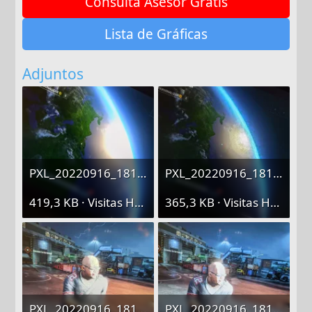
Consulta Asesor Gratis
Lista de Gráficas
Adjuntos
PXL_20220916_181112342.webp
PXL_20220916_181044536.webp
419,3 KB · Visitas Hoy: 1
365,3 KB · Visitas Hoy: 1
PXL_20220916_181304821.webp
PXL_20220916_181237546 (1)-min.webp