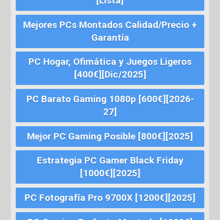
[Lista]
Mejores PCs Montados Calidad/Precio +
Garantía
PC Hogar, Ofimática y Juegos Ligeros
[400€][Dic/2025]
PC Barato Gaming 1080p [600€][2026-
27]
Mejor PC Gaming Posible [800€][2025]
Estrategia PC Gamer Black Friday
[1000€][2025]
PC Fotografía Pro 9700X [1200€][2025]