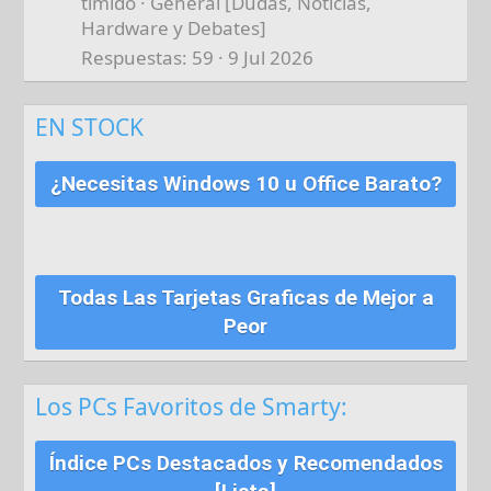
timido
General [Dudas, Noticias,
Hardware y Debates]
Respuestas
59
9 Jul 2026
EN STOCK
¿Necesitas Windows 10 u Office Barato?
Todas Las Tarjetas Graficas de Mejor a
Peor
Los PCs Favoritos de Smarty:
Índice PCs Destacados y Recomendados