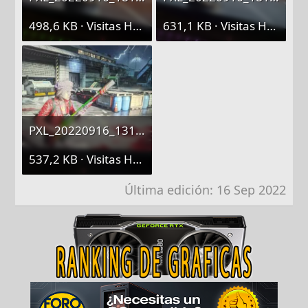
498,6 KB · Visitas Hoy: 1
631,1 KB · Visitas Hoy: 1
PXL_20220916_131751516.webp
537,2 KB · Visitas Hoy: 1
Última edición:
16 Sep 2022