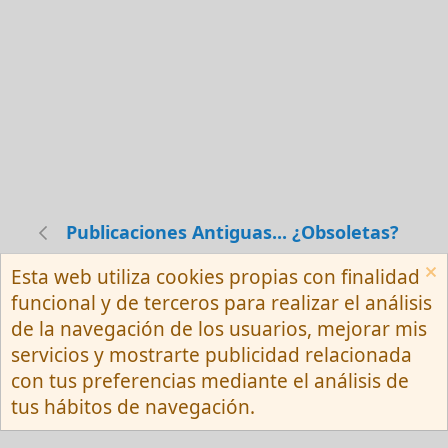
Publicaciones Antiguas... ¿Obsoletas?
Esta web utiliza cookies propias con finalidad
Español (Neutro) Tu
funcional y de terceros para realizar el análisis
Contactarnos
Términos y reglas
de la navegación de los usuarios, mejorar mis
Privacy policy
Ayuda
R
servicios y mostrarte publicidad relacionada
S
S
con tus preferencias mediante el análisis de
®
Community platform by XenForo
© 2010-
tus hábitos de navegación.
2026 XenForo Ltd.