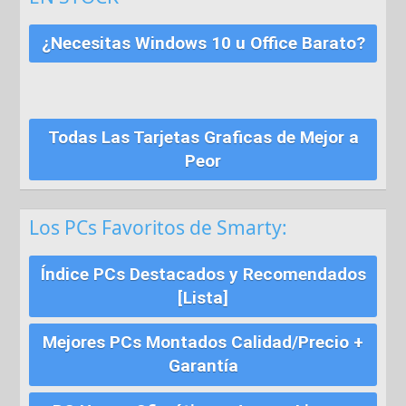
¿Necesitas Windows 10 u Office Barato?
Todas Las Tarjetas Graficas de Mejor a
Peor
Los PCs Favoritos de Smarty:
Índice PCs Destacados y Recomendados
[Lista]
Mejores PCs Montados Calidad/Precio +
Garantía