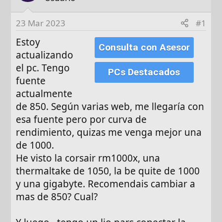
r
a
d
23 Mar 2023
#1
e
Estoy
i
Consulta con Asesor
n
actualizando
i
el pc. Tengo
PCs Destacados
c
fuente
i
actualmente
o
de 850. Según varias web, me llegaría con
esa fuente pero por curva de
rendimiento, quizas me venga mejor una
de 1000.
He visto la corsair rm1000x, una
thermaltake de 1050, la be quite de 1000
y una gigabyte. Recomendais cambiar a
mas de 850? Cual?