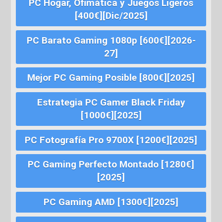
PC Hogar, Ofimática y Juegos Ligeros
[400€][Dic/2025]
PC Barato Gaming 1080p [600€][2026-
27]
Mejor PC Gaming Posible [800€][2025]
Estrategia PC Gamer Black Friday
[1000€][2025]
PC Fotografía Pro 9700X [1200€][2025]
PC Gaming Perfecto Montado [1280€]
[2025]
PC Gaming AMD [1300€][2025]