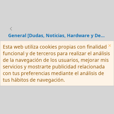
General [Dudas, Noticias, Hardware y Debates]
Esta web utiliza cookies propias con finalidad
Español (Neutro) Tu
funcional y de terceros para realizar el análisis
Contactarnos
Términos y reglas
de la navegación de los usuarios, mejorar mis
Privacy policy
Ayuda
R
servicios y mostrarte publicidad relacionada
S
S
con tus preferencias mediante el análisis de
®
Community platform by XenForo
© 2010-
tus hábitos de navegación.
2026 XenForo Ltd.