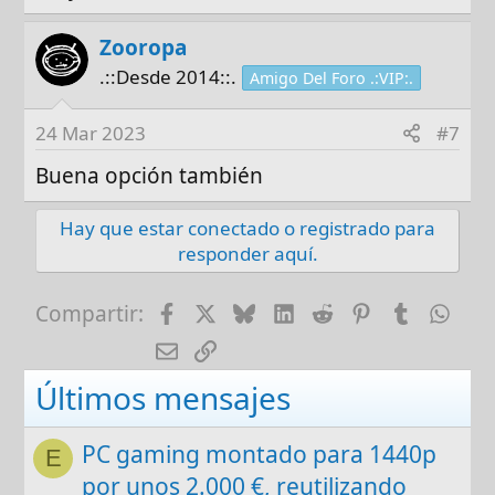
Zooropa
.::Desde 2014::.
Amigo Del Foro .:VIP:.
24 Mar 2023
#7
Buena opción también
Hay que estar conectado o registrado para
responder aquí.
Facebook
X
Bluesky
LinkedIn
Reddit
Pinterest
Tumblr
Wha
Compartir:
E-mail
Enlace
Últimos mensajes
PC gaming montado para 1440p
E
por unos 2.000 €, reutilizando