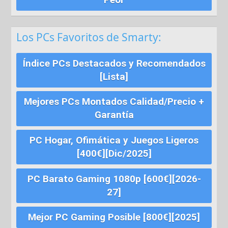
Los PCs Favoritos de Smarty:
Índice PCs Destacados y Recomendados
[Lista]
Mejores PCs Montados Calidad/Precio +
Garantía
PC Hogar, Ofimática y Juegos Ligeros
[400€][Dic/2025]
PC Barato Gaming 1080p [600€][2026-
27]
Mejor PC Gaming Posible [800€][2025]