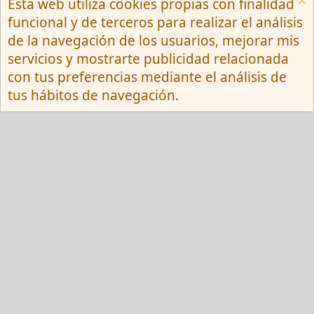
Esta web utiliza cookies propias con finalidad
Español (Neutro) Tu
funcional y de terceros para realizar el análisis
Contactarnos
Términos y reglas
de la navegación de los usuarios, mejorar mis
Privacy policy
Ayuda
R
servicios y mostrarte publicidad relacionada
S
S
con tus preferencias mediante el análisis de
®
Community platform by XenForo
© 2010-
tus hábitos de navegación.
2026 XenForo Ltd.
Red Fansite.es
Esta web usa cookies y participa en el Programa de Afiliados de Amazon EU, un
programa de publicidad para afiliados diseñado para ofrecer a sitios web un
modo de obtener comisiones por publicidad, publicitando e incluyendo enlaces a