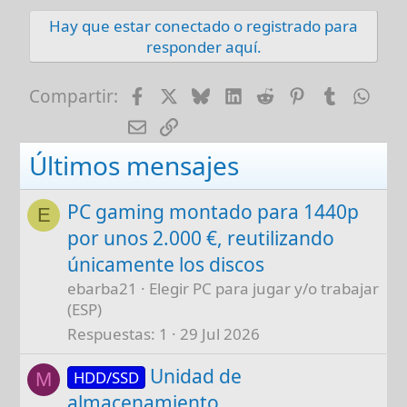
Hay que estar conectado o registrado para
responder aquí.
Facebook
X
Bluesky
LinkedIn
Reddit
Pinterest
Tumblr
Wha
Compartir:
E-mail
Enlace
Últimos mensajes
PC gaming montado para 1440p
E
por unos 2.000 €, reutilizando
únicamente los discos
ebarba21
Elegir PC para jugar y/o trabajar
(ESP)
Respuestas
1
29 Jul 2026
Unidad de
HDD/SSD
M
almacenamiento