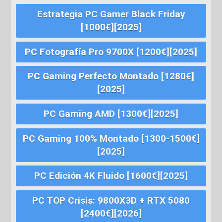
Estrategia PC Gamer Black Friday
[1000€][2025]
PC Fotografía Pro 9700X [1200€][2025]
PC Gaming Perfecto Montado [1280€]
[2025]
PC Gaming AMD [1300€][2025]
PC Gaming 100% Montado [1300-1500€]
[2025]
PC Edición 4K Fluido [1600€][2025]
PC TOP Crisis: 9800X3D + RTX 5080
[2400€][2026]