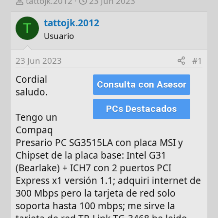
A
F
tattojk.2012
23 Jun 2023
u
e
tattojk.2012
t
c
T
o
h
Usuario
r
a
d
23 Jun 2023
#1
e
Cordial
i
Consulta con Asesor
n
saludo.
i
PCs Destacados
c
Tengo un
i
Compaq
o
Presario PC SG3515LA con placa MSI y
Chipset de la placa base: Intel G31
(Bearlake) + ICH7 con 2 puertos PCI
Express x1 versión 1.1; adquiri internet de
300 Mbps pero la tarjeta de red solo
soporta hasta 100 mbps; me sirve la