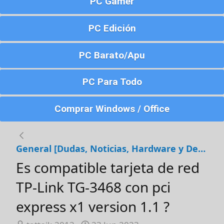
PC Gamer
PC Edición
PC Barato/Apu
PC Para Todo
Comprar Windows / Office
General [Dudas, Noticias, Hardware y Debates]
Es compatible tarjeta de red
TP-Link TG-3468 con pci
express x1 version 1.1 ?