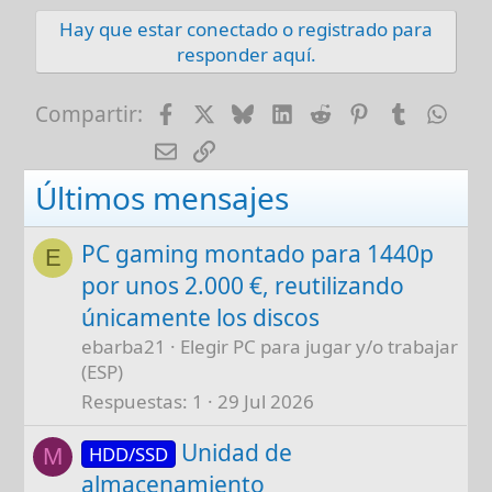
Hay que estar conectado o registrado para
responder aquí.
Facebook
X
Bluesky
LinkedIn
Reddit
Pinterest
Tumblr
Wha
Compartir:
E-mail
Enlace
Últimos mensajes
PC gaming montado para 1440p
E
por unos 2.000 €, reutilizando
únicamente los discos
ebarba21
Elegir PC para jugar y/o trabajar
(ESP)
Respuestas
1
29 Jul 2026
Unidad de
HDD/SSD
M
almacenamiento