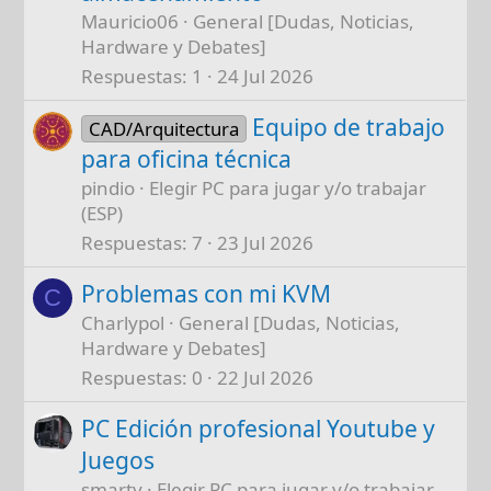
Mauricio06
General [Dudas, Noticias,
Hardware y Debates]
Respuestas
1
24 Jul 2026
Equipo de trabajo
CAD/Arquitectura
para oficina técnica
pindio
Elegir PC para jugar y/o trabajar
(ESP)
Respuestas
7
23 Jul 2026
Problemas con mi KVM
C
Charlypol
General [Dudas, Noticias,
Hardware y Debates]
Respuestas
0
22 Jul 2026
PC Edición profesional Youtube y
Juegos
smarty
Elegir PC para jugar y/o trabajar