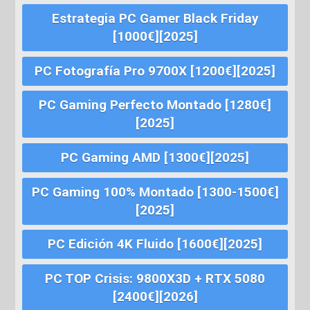
Estrategia PC Gamer Black Friday
[1000€][2025]
PC Fotografía Pro 9700X [1200€][2025]
PC Gaming Perfecto Montado [1280€]
[2025]
PC Gaming AMD [1300€][2025]
PC Gaming 100% Montado [1300-1500€]
[2025]
PC Edición 4K Fluido [1600€][2025]
PC TOP Crisis: 9800X3D + RTX 5080
[2400€][2026]