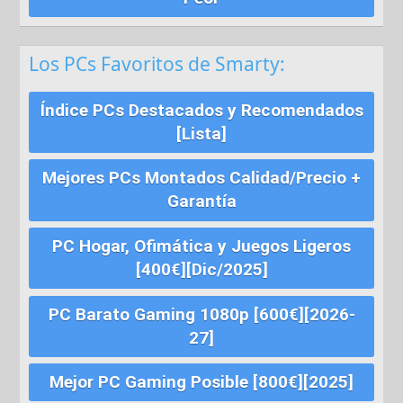
Los PCs Favoritos de Smarty:
Índice PCs Destacados y Recomendados
[Lista]
Mejores PCs Montados Calidad/Precio +
Garantía
PC Hogar, Ofimática y Juegos Ligeros
[400€][Dic/2025]
PC Barato Gaming 1080p [600€][2026-
27]
Mejor PC Gaming Posible [800€][2025]