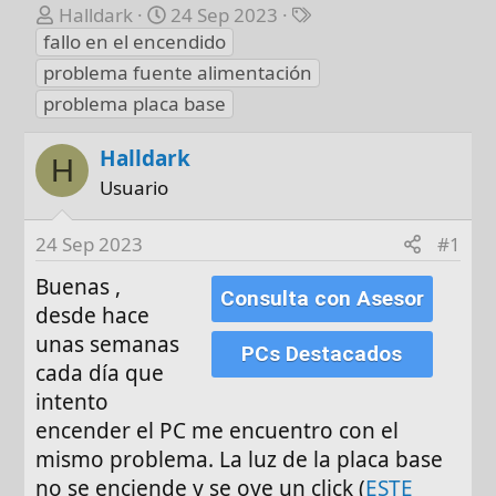
A
F
E
Halldark
24 Sep 2023
u
e
t
fallo en el encendido
t
c
i
problema fuente alimentación
o
h
q
problema placa base
r
a
u
d
e
Halldark
H
e
t
Usuario
i
a
n
s
i
24 Sep 2023
#1
c
Buenas ,
i
Consulta con Asesor
desde hace
o
unas semanas
PCs Destacados
cada día que
intento
encender el PC me encuentro con el
mismo problema. La luz de la placa base
no se enciende y se oye un click (
ESTE