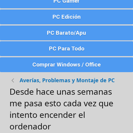
PC Gamer
PC Edición
PC Barato/Apu
PC Para Todo
Comprar Windows / Office
Averías, Problemas y Montaje de PC
Desde hace unas semanas
me pasa esto cada vez que
intento encender el
ordenador