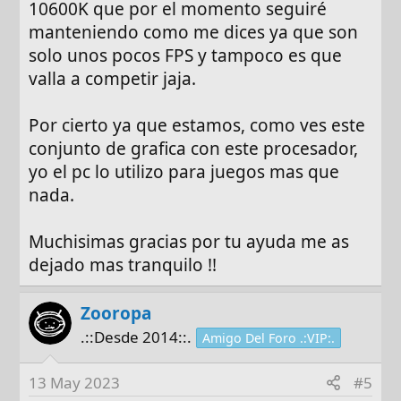
s
10600K que por el momento seguiré
:
manteniendo como me dices ya que son
solo unos pocos FPS y tampoco es que
valla a competir jaja.
Por cierto ya que estamos, como ves este
conjunto de grafica con este procesador,
yo el pc lo utilizo para juegos mas que
nada.
Muchisimas gracias por tu ayuda me as
dejado mas tranquilo !!
Zooropa
.::Desde 2014::.
Amigo Del Foro .:VIP:.
13 May 2023
#5