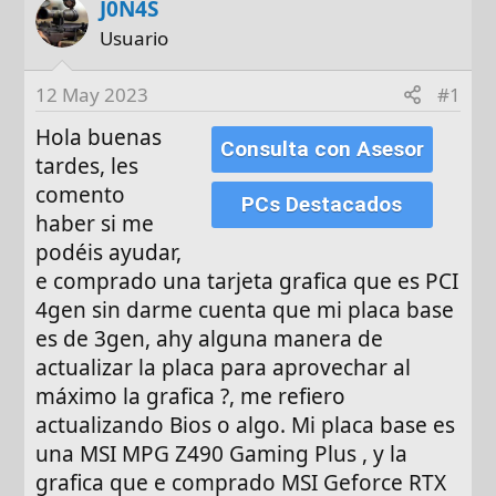
J0N4S
t
c
o
h
Usuario
r
a
d
12 May 2023
#1
e
Hola buenas
i
Consulta con Asesor
n
tardes, les
i
comento
PCs Destacados
c
haber si me
i
podéis ayudar,
o
e comprado una tarjeta grafica que es PCI
4gen sin darme cuenta que mi placa base
es de 3gen, ahy alguna manera de
actualizar la placa para aprovechar al
máximo la grafica ?, me refiero
actualizando Bios o algo. Mi placa base es
una MSI MPG Z490 Gaming Plus , y la
grafica que e comprado MSI Geforce RTX