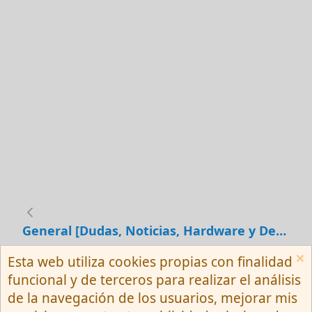
General [Dudas, Noticias, Hardware y Debates]
Esta web utiliza cookies propias con finalidad
Español (Neutro) Tu
funcional y de terceros para realizar el análisis
Contactarnos
Términos y reglas
de la navegación de los usuarios, mejorar mis
Privacy policy
Ayuda
R