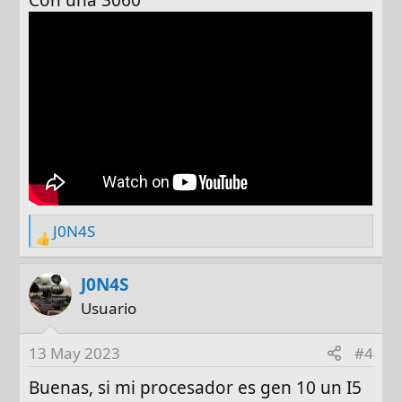
Con una 3060
s
:
J0N4S
R
e
a
J0N4S
c
Usuario
t
i
13 May 2023
#4
o
n
Buenas, si mi procesador es gen 10 un I5