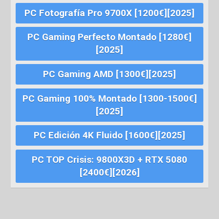
PC Fotografía Pro 9700X [1200€][2025]
PC Gaming Perfecto Montado [1280€]
[2025]
PC Gaming AMD [1300€][2025]
PC Gaming 100% Montado [1300-1500€]
[2025]
PC Edición 4K Fluido [1600€][2025]
PC TOP Crisis: 9800X3D + RTX 5080
[2400€][2026]