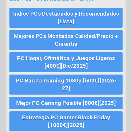
Índice PCs Destacados y Recomendados
[Lista]
Mejores PCs Montados Calidad/Precio +
Garantía
PC Hogar, Ofimática y Juegos Ligeros
[400€][Dic/2025]
PC Barato Gaming 1080p [600€][2026-
27]
Mejor PC Gaming Posible [800€][2025]
Estrategia PC Gamer Black Friday
[1000€][2025]