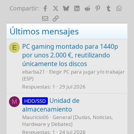
i
Facebook
X
Bluesky
LinkedIn
Reddit
Pinterest
Tumblr
Wha
Compartir:
o
E-mail
Enlace
n
s
Últimos mensajes
:
PC gaming montado para 1440p
E
por unos 2.000 €, reutilizando
únicamente los discos
ebarba21
Elegir PC para jugar y/o trabajar
(ESP)
Respuestas
1
29 Jul 2026
Unidad de
HDD/SSD
M
almacenamiento
Mauricio06
General [Dudas, Noticias,
Hardware y Debates]
Respuestas
1
24 Jul 2026