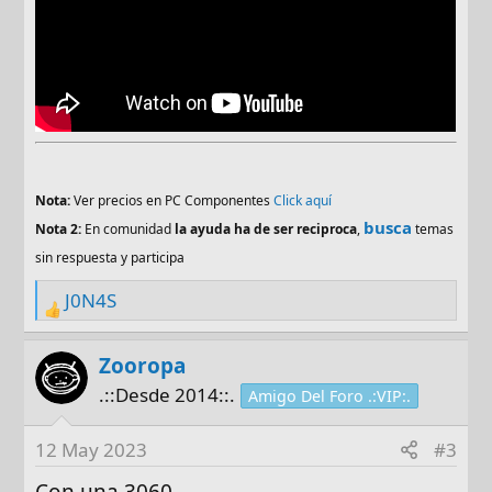
Nota:
Ver precios en PC Componentes
Click aquí
busca
Nota 2:
En comunidad
la ayuda ha de ser reciproca
,
temas
sin respuesta y participa
J0N4S
R
e
a
Zooropa
c
.::Desde 2014::.
Amigo Del Foro .:VIP:.
t
i
12 May 2023
#3
o
n