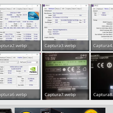
aptura2.webp
Captura3.webp
Captura4
37,1 KB · Visitas Hoy: 3
26,1 KB · Visitas Hoy: 3
aptura6.webp
Captura7.webp
Captura8
 KB · Visitas Hoy: 2
25,7 KB · Visitas Hoy: 2
13 KB · Vi