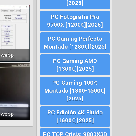
[2025]
PC Fotografía Pro
9700X [1200€][2025]
PC Gaming Perfecto
Montado [1280€][2025]
.webp
PC Gaming AMD
23,8 KB · Visitas Hoy: 2
[1300€][2025]
PC Gaming 100%
Montado [1300-1500€]
[2025]
PC Edición 4K Fluido
.webp
[1600€][2025]
sitas Hoy: 2
PC TOP Crisis: 9800X3D