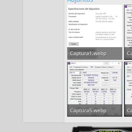
Captura1.webp
C
33,5 KB · Visitas Hoy: 3
Captura5.webp
C
32,4 KB · Visitas Hoy: 2
22