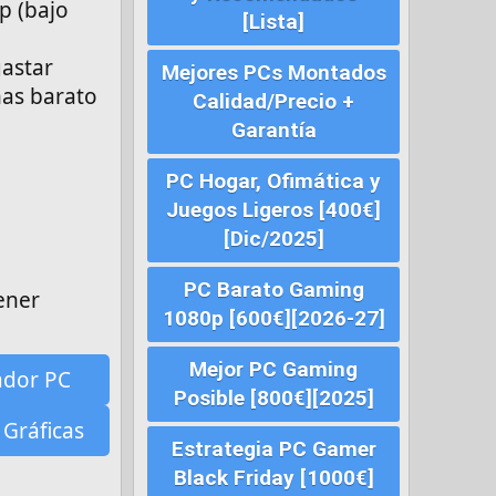
p (bajo
[Lista]
gastar
Mejores PCs Montados
mas barato
Calidad/Precio +
Garantía
PC Hogar, Ofimática y
Juegos Ligeros [400€]
[Dic/2025]
PC Barato Gaming
ener
1080p [600€][2026-27]
Mejor PC Gaming
ador PC
Posible [800€][2025]
 Gráficas
Estrategia PC Gamer
Black Friday [1000€]