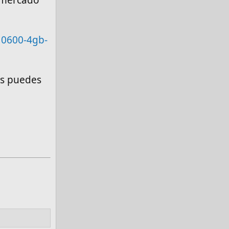
0600-4gb-
os puedes