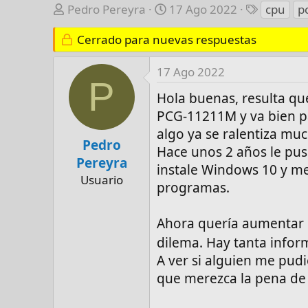
A
F
E
Pedro Pereyra
17 Ago 2022
cpu
p
u
e
t
t
Cerrado para nuevas respuestas
c
i
o
h
q
r
a
u
17 Ago 2022
P
d
e
Hola buenas, resulta qu
e
t
PCG-11211M y va bien p
i
a
algo ya se ralentiza mu
n
s
Pedro
i
Hace unos 2 años le pus
Pereyra
c
instale Windows 10 y me
Usuario
i
programas.
o
Ahora quería aumentar l
dilema. Hay tanta info
A ver si alguien me pud
que merezca la pena de e