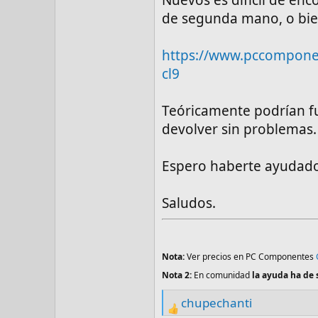
de segunda mano, o bien
https://www.pccompon
cl9
Teóricamente podrían fu
devolver sin problemas.
Espero haberte ayudad
Saludos.
Nota:
Ver precios en PC Componentes
Nota 2:
En comunidad
la ayuda ha de 
chupechanti
R