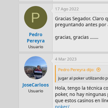
e
a
17 Ago 2022
P
c
Gracias Segador. Claro
t
preguntando antes por 
i
o
Pedro
n
gracias, gracias .......
Pereyra
s
Usuario
:
4 Mar 2023
Pedro Pereyra dijo:
jugar al poker utilizando
JoseCarloos
Hola, tengo la técnica c
Usuario
poker, no hay ningunas 
que estos casinos en lí
poker/