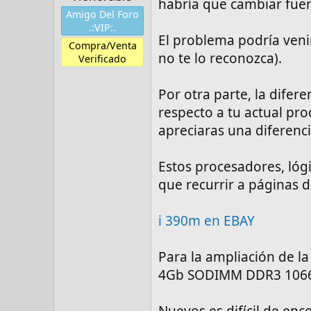
habría que cambiar fuen
Amigo Del Foro
.:VIP:.
El problema podría venir
Compra/Venta
no te lo reconozca).
Verificado
Por otra parte, la dife
respecto a tu actual pro
apreciaras una diferenci
Estos procesadores, lóg
que recurrir a páginas 
i 390m en EBAY
Para la ampliación de l
4Gb SODIMM DDR3 1066
Nuevos es difícil de enc