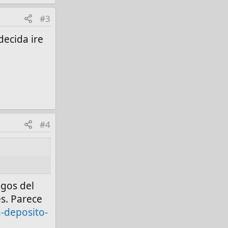
#3
decida ire
#4
egos del
s. Parece
-deposito-