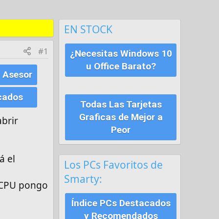
EN STOCK
#1
¿Necesitas Windows 10
u Office Barato?
 Asesor
cados
Todas Las Tarjetas
Graficas de Mejor a
abrir
Peor
á el
Los PCs Favoritos de
Smarty:
e CPU pongo
Índice PCs Destacados
y Recomendados