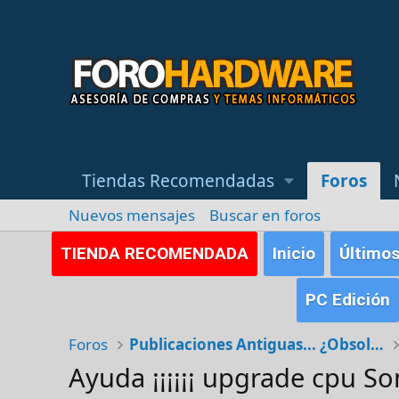
Tiendas Recomendadas
Foros
Nuevos mensajes
Buscar en foros
TIENDA RECOMENDADA
Inicio
Último
PC Edición
Foros
Publicaciones Antiguas... ¿Obsoletas?
Ayuda ¡¡¡¡¡¡ upgrade cpu S