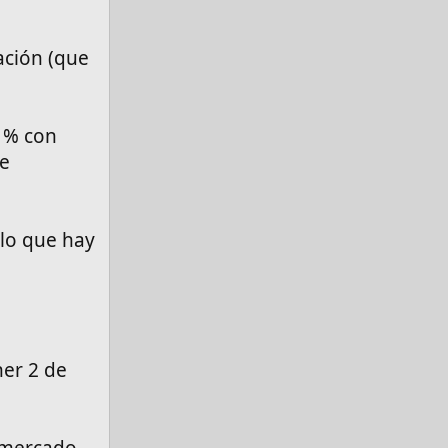
ación (que
5 % con
ue
lo que hay
ner 2 de
l mercado