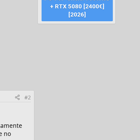
+ RTX 5080 [2400€]
[2026]
#2
icamente
e no