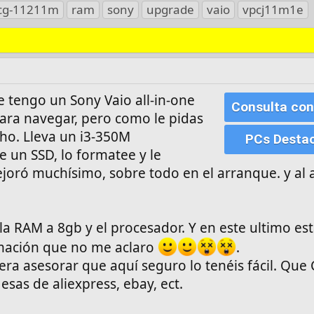
cg-11211m
ram
sony
upgrade
vaio
vpcj11m1e
e tengo un Sony Vaio all-in-one
Consulta con
ara navegar, pero como le pidas
cho. Lleva un i3-350M
PCs Desta
e un SSD, lo formatee y le
joró muchísimo, sobre todo en el arranque. y al 
a RAM a 8gb y el procesador. Y en este ultimo est
rmación que no me aclaro
.
iera asesorar que aquí seguro lo tenéis fácil. Qu
sas de aliexpress, ebay, ect.