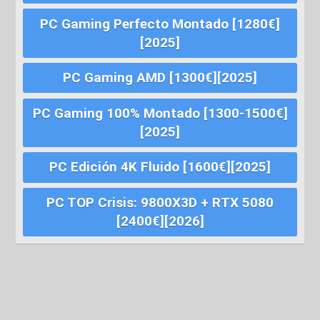
PC Gaming Perfecto Montado [1280€]
[2025]
PC Gaming AMD [1300€][2025]
PC Gaming 100% Montado [1300-1500€]
[2025]
PC Edición 4K Fluido [1600€][2025]
PC TOP Crisis: 9800X3D + RTX 5080
[2400€][2026]