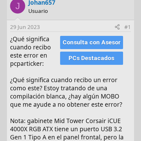
Johan657
t
c
J
o
h
Usuario
r
a
d
29 Jun 2023
#1
e
¿Qué significa
i
Consulta con Asesor
n
cuando recibo
i
este error en
PCs Destacados
c
pcparticker:
i
o
¿Qué significa cuando recibo un error
como este? Estoy tratando de una
compilación blanca, ¿hay algún MOBO
que me ayude a no obtener este error?
Nota: gabinete Mid Tower Corsair iCUE
4000X RGB ATX tiene un puerto USB 3.2
Gen 1 Tipo A en el panel frontal, pero la