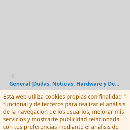
General [Dudas, Noticias, Hardware y Debates]
Esta web utiliza cookies propias con finalidad
Español (Neutro) Tu
funcional y de terceros para realizar el análisis
Contactarnos
Términos y reglas
de la navegación de los usuarios, mejorar mis
Privacy policy
Ayuda
R
servicios y mostrarte publicidad relacionada
S
S
con tus preferencias mediante el análisis de
®
Community platform by XenForo
© 2010-