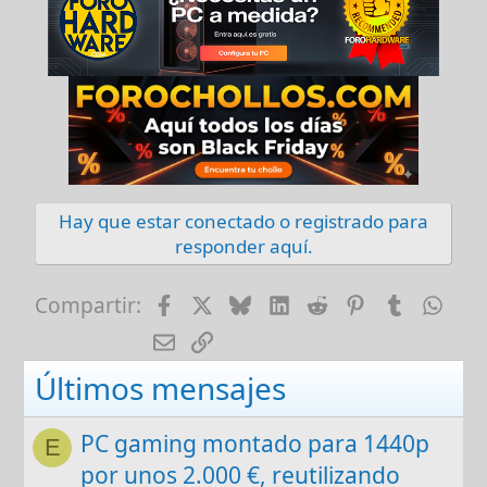
Hay que estar conectado o registrado para
responder aquí.
Facebook
X
Bluesky
LinkedIn
Reddit
Pinterest
Tumblr
Wha
Compartir:
E-mail
Enlace
Últimos mensajes
PC gaming montado para 1440p
E
por unos 2.000 €, reutilizando