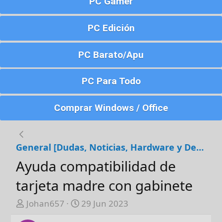
PC Gamer
PC Edición
PC Barato/Apu
PC Para Todo
Comprar Windows / Office
General [Dudas, Noticias, Hardware y Debates]
Ayuda compatibilidad de
tarjeta madre con gabinete
A
F
Johan657
29 Jun 2023
u
e