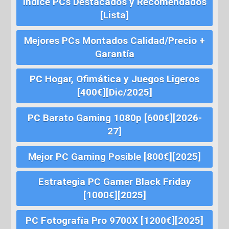
Índice PCs Destacados y Recomendados
[Lista]
Mejores PCs Montados Calidad/Precio +
Garantía
PC Hogar, Ofimática y Juegos Ligeros
[400€][Dic/2025]
PC Barato Gaming 1080p [600€][2026-
27]
Mejor PC Gaming Posible [800€][2025]
Estrategia PC Gamer Black Friday
[1000€][2025]
PC Fotografía Pro 9700X [1200€][2025]