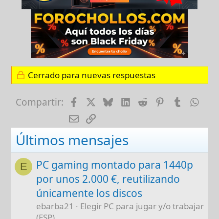
Cerrado para nuevas respuestas
Facebook
X
Bluesky
LinkedIn
Reddit
Pinterest
Tumblr
Wha
Compartir:
E-mail
Enlace
Últimos mensajes
PC gaming montado para 1440p
E
por unos 2.000 €, reutilizando
únicamente los discos
ebarba21
Elegir PC para jugar y/o trabajar
(ESP)