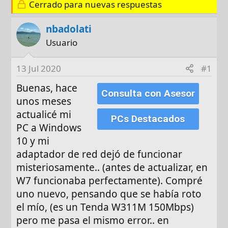
o
h
q
Cerrado para nuevas respuestas
r
a
u
d
e
nbadolati
e
t
Usuario
i
a
n
s
13 Jul 2020
#1
i
c
Buenas, hace
Consulta con Asesor
i
unos meses
o
actualicé mi
PCs Destacados
PC a Windows
10 y mi
adaptador de red dejó de funcionar
misteriosamente.. (antes de actualizar, en
W7 funcionaba perfectamente). Compré
uno nuevo, pensando que se había roto
el mío, (es un Tenda W311M 150Mbps)
pero me pasa el mismo error.. en