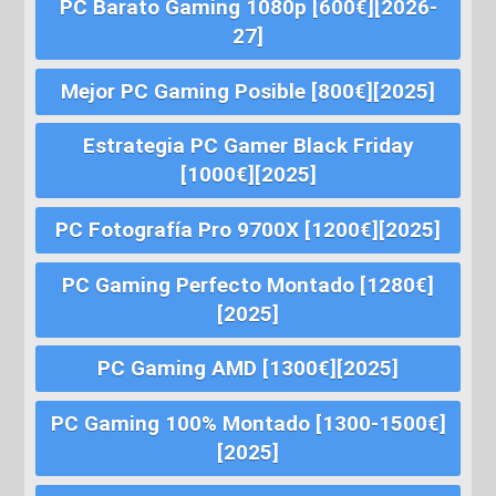
PC Barato Gaming 1080p [600€][2026-
27]
Mejor PC Gaming Posible [800€][2025]
Estrategia PC Gamer Black Friday
[1000€][2025]
PC Fotografía Pro 9700X [1200€][2025]
PC Gaming Perfecto Montado [1280€]
[2025]
PC Gaming AMD [1300€][2025]
PC Gaming 100% Montado [1300-1500€]
[2025]