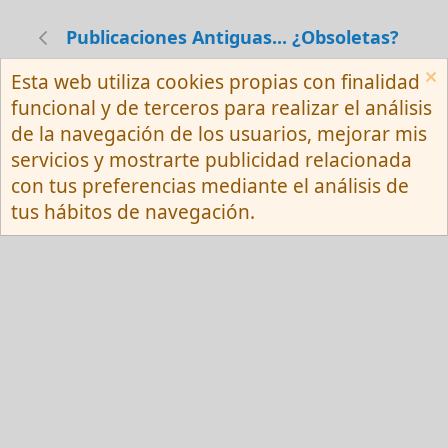
Publicaciones Antiguas... ¿Obsoletas?
Esta web utiliza cookies propias con finalidad
Español (Neutro) Tu
funcional y de terceros para realizar el análisis
Contactarnos
Términos y reglas
de la navegación de los usuarios, mejorar mis
Privacy policy
Ayuda
R
servicios y mostrarte publicidad relacionada
S
S
con tus preferencias mediante el análisis de
®
Community platform by XenForo
© 2010-
tus hábitos de navegación.
2026 XenForo Ltd.
Red Fansite.es