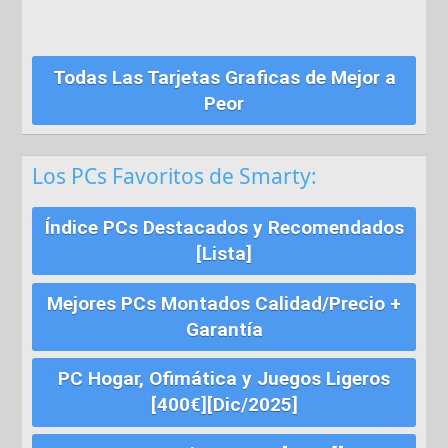
Todas Las Tarjetas Graficas de Mejor a
Peor
Los PCs Favoritos de Smarty:
Índice PCs Destacados y Recomendados
[Lista]
Mejores PCs Montados Calidad/Precio +
Garantía
PC Hogar, Ofimática y Juegos Ligeros
[400€][Dic/2025]