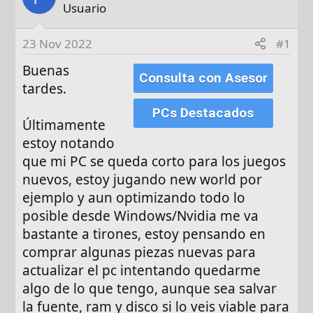
d
Usuario
e
i
23 Nov 2022
#1
n
Buenas
i
Consulta con Asesor
tardes.
c
i
PCs Destacados
o
Últimamente
estoy notando
que mi PC se queda corto para los juegos
nuevos, estoy jugando new world por
ejemplo y aun optimizando todo lo
posible desde Windows/Nvidia me va
bastante a tirones, estoy pensando en
comprar algunas piezas nuevas para
actualizar el pc intentando quedarme
algo de lo que tengo, aunque sea salvar
la fuente, ram y disco si lo veis viable para