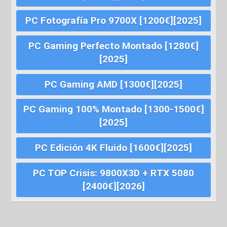
PC Fotografía Pro 9700X [1200€][2025]
PC Gaming Perfecto Montado [1280€]
[2025]
PC Gaming AMD [1300€][2025]
PC Gaming 100% Montado [1300-1500€]
[2025]
PC Edición 4K Fluido [1600€][2025]
PC TOP Crisis: 9800X3D + RTX 5080
[2400€][2026]