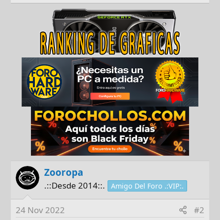
Zooropa
.::Desde 2014::.
Amigo Del Foro .:VIP:.
24 Nov 2022
#2