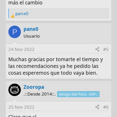
más el cambio
panx0
R
e
a
panx0
P
c
Usuario
t
i
24 Nov 2022
#5
o
n
Muchas gracias por tomarte el tiempo y
s
las recomendaciones ya he pedido las
:
cosas esperemos que todo vaya bien.
Zooropa
.::Desde 2014::.
Amigo Del Foro .:VIP:.
25 Nov 2022
#6