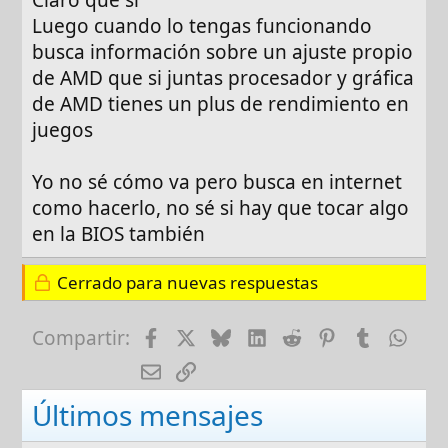
Claro que sí
Luego cuando lo tengas funcionando
busca información sobre un ajuste propio
de AMD que si juntas procesador y gráfica
de AMD tienes un plus de rendimiento en
juegos
Yo no sé cómo va pero busca en internet
como hacerlo, no sé si hay que tocar algo
en la BIOS también
Cerrado para nuevas respuestas
Facebook
X
Bluesky
LinkedIn
Reddit
Pinterest
Tumblr
Wha
Compartir:
E-mail
Enlace
Últimos mensajes