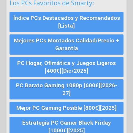
Los PCs Favoritos de Smarty:
Índice PCs Destacados y Recomendados
[Lista]
Mejores PCs Montados Calidad/Precio +
Garantía
PC Hogar, Ofimática y Juegos Ligeros
[400€][Dic/2025]
PC Barato Gaming 1080p [600€][2026-
27]
Mejor PC Gaming Posible [800€][2025]
Estrategia PC Gamer Black Friday
[1000€][2025]