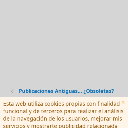
Publicaciones Antiguas... ¿Obsoletas?
Esta web utiliza cookies propias con finalidad
Español (Neutro) Tu
funcional y de terceros para realizar el análisis
Contactarnos
Términos y reglas
de la navegación de los usuarios, mejorar mis
Privacy policy
Ayuda
R
servicios y mostrarte publicidad relacionada
S