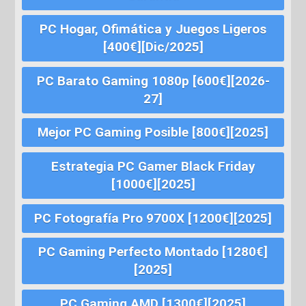
PC Hogar, Ofimática y Juegos Ligeros
[400€][Dic/2025]
PC Barato Gaming 1080p [600€][2026-
27]
Mejor PC Gaming Posible [800€][2025]
Estrategia PC Gamer Black Friday
[1000€][2025]
PC Fotografía Pro 9700X [1200€][2025]
PC Gaming Perfecto Montado [1280€]
[2025]
PC Gaming AMD [1300€][2025]