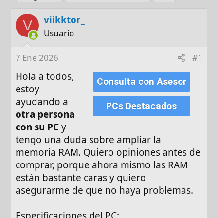
t
c
i
o
h
q
viikktor_
V
r
a
u
Usuario
d
e
e
t
7 Ene 2026
#1
i
a
n
s
Hola a todos,
Consulta con Asesor
i
estoy
c
ayudando a
i
PCs Destacados
otra persona
o
con su PC
y
tengo una duda sobre ampliar la
memoria RAM. Quiero opiniones antes de
comprar, porque ahora mismo las RAM
están bastante caras y quiero
asegurarme de que no haya problemas.
Especificaciones del PC: