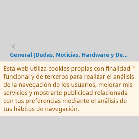
General [Dudas, Noticias, Hardware y Debates]
Esta web utiliza cookies propias con finalidad
Español (Neutro) Tu
funcional y de terceros para realizar el análisis
Contactarnos
Términos y reglas
de la navegación de los usuarios, mejorar mis
Privacy policy
Ayuda
R
servicios y mostrarte publicidad relacionada
S
S
con tus preferencias mediante el análisis de
®
Community platform by XenForo
© 2010-
tus hábitos de navegación.
2026 XenForo Ltd.