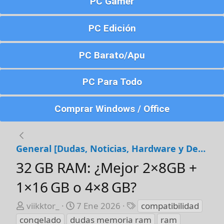
PC Gamer
PC Edición
PC Barato/Apu
PC Para Todo
Comprar Windows / Office
General [Dudas, Noticias, Hardware y Debates]
32 GB RAM: ¿Mejor 2×8GB +
1×16 GB o 4×8 GB?
A
F
E
viikktor_
7 Ene 2026
compatibilidad
u
e
t
congelado
dudas memoria ram
ram