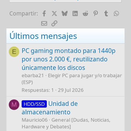
t
i
Facebook
X
Bluesky
LinkedIn
Reddit
Pinterest
Tumblr
Wha
Compartir:
o
E-mail
Enlace
n
s
Últimos mensajes
:
PC gaming montado para 1440p
E
por unos 2.000 €, reutilizando
únicamente los discos
ebarba21
Elegir PC para jugar y/o trabajar
(ESP)
Respuestas
1
29 Jul 2026
Unidad de
HDD/SSD
M
almacenamiento
Mauricio06
General [Dudas, Noticias,
Hardware y Debates]