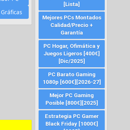
[Lista]
 Gráficas
Mejores PCs Montados
Calidad/Precio +
Garantía
PC Hogar, Ofimática y
Juegos Ligeros [400€]
[Dic/2025]
PC Barato Gaming
1080p [600€][2026-27]
Mejor PC Gaming
Posible [800€][2025]
Estrategia PC Gamer
Black Friday [1000€]