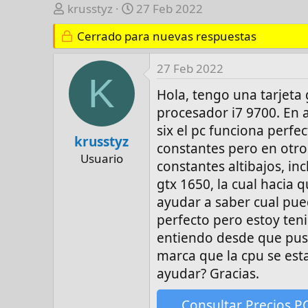
A
F
krusstyz
27 Feb 2022
u
e
Cerrado para nuevas respuestas
t
c
o
h
27 Feb 2022
r
a
K
d
Hola, tengo una tarjeta 
e
procesador i7 9700. En
i
six el pc funciona perfe
n
krusstyz
constantes pero en otros
i
Usuario
constantes altibajos, i
c
i
gtx 1650, la cual hacia 
o
ayudar a saber cual pue
perfecto pero estoy ten
entiendo desde que puse 
marca que la cpu se esta
ayudar? Gracias.
Consultar Precios P