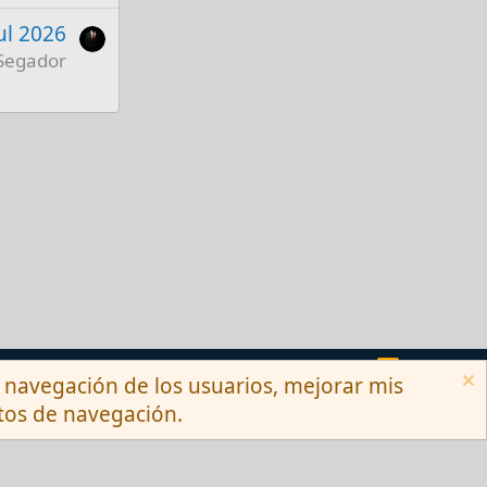
Jul 2026
Segador
Términos y reglas
Privacy policy
Ayuda
R
la navegación de los usuarios, mejorar mis
S
S
itos de navegación.
Ltd.