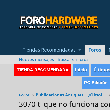
Tiendas Recomendadas
Foros
Nuevos mensajes
Buscar en foros
TIENDA RECOMENDADA
Inicio
Último
PC Edición
Foros
Publicaciones Antiguas... ¿Obsoletas?
3070 ti que no funciona c