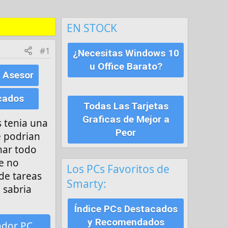
EN STOCK
#1
¿Necesitas Windows 10
u Office Barato?
 Asesor
cados
Todas Las Tarjetas
Graficas de Mejor a
s tenia una
Peor
e podrian
nar todo
ue no
Los PCs Favoritos de
de tareas
Smarty:
 sabria
Índice PCs Destacados
y Recomendados
ador PC