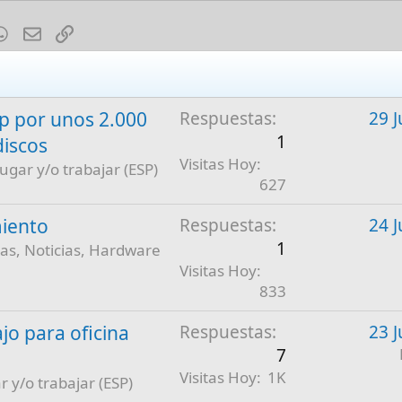
est
mblr
WhatsApp
E-mail
Enlace
 por unos 2.000
Respuestas
29 J
1
discos
Visitas Hoy
jugar y/o trabajar (ESP)
627
iento
Respuestas
24 J
1
as, Noticias, Hardware
Visitas Hoy
833
jo para oficina
Respuestas
23 J
7
Visitas Hoy
1K
r y/o trabajar (ESP)