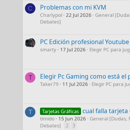
Problemas con mi KVM
C
Charlypol
22 Jul 2026
General [Dudas
Debates]
PC Edición profesional Youtube
smarty
17 Jul 2026
Elegir PC para jug
Elegir Pc Gaming como está el 
T
Taker79
11 Jul 2026
Elegir PC para ju
cual falla tarjet
Tarjetas Gráficas
T
timido
15 Jun 2026
General [Dudas, 
2
3
Debates]