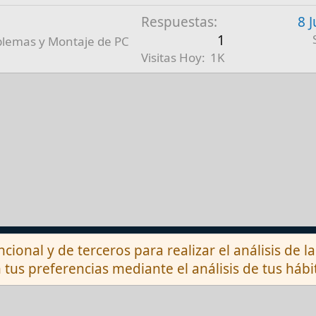
Respuestas
8 
1
blemas y Montaje de PC
Visitas Hoy
1K
Contactarnos
ncional y de terceros para realizar el análisis de 
 tus preferencias mediante el análisis de tus háb
®
munity platform by XenForo
© 2010-2026 XenForo 