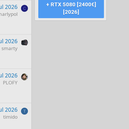
+ RTX 5080 [2400€]
ul 2026
C
[2026]
harlypol
ul 2026
smarty
ul 2026
PLOFY
Jul 2026
T
timido