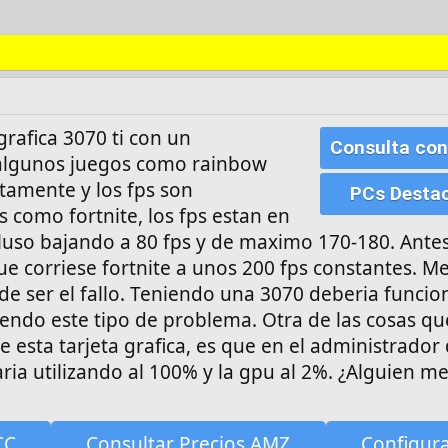
grafica 3070 ti con un
Consulta con
 algunos juegos como rainbow
ctamente y los fps son
PCs Desta
 como fortnite, los fps estan en
ncluso bajando a 80 fps y de maximo 170-180. Ante
que corriese fortnite a unos 200 fps constantes. M
de ser el fallo. Teniendo una 3070 deberia funcio
iendo este tipo de problema. Otra de las cosas q
esta tarjeta grafica, es que en el administrador 
ria utilizando al 100% y la gpu al 2%. ¿Alguien me
CC
Consultar Precios AMZ
Configur