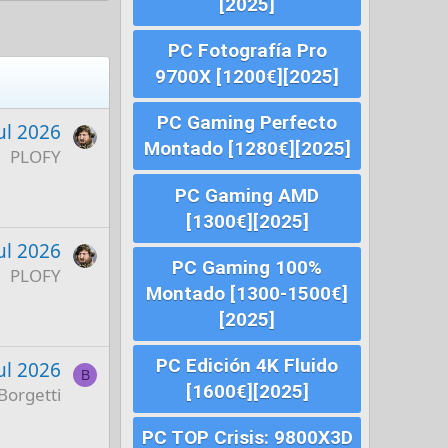
[2025]
PC Fotografía Pro
9700X [1200€][2025]
PC Gaming Perfecto
ul 2026
Montado [1280€][2025]
PLOFY
PC Gaming AMD
[1300€][2025]
ul 2026
PC Gaming 100%
PLOFY
Montado [1300-1500€]
[2025]
PC Edición 4K Fluido
ul 2026
B
[1600€][2025]
Borgetti
PC TOP Crisis: 9800X3D