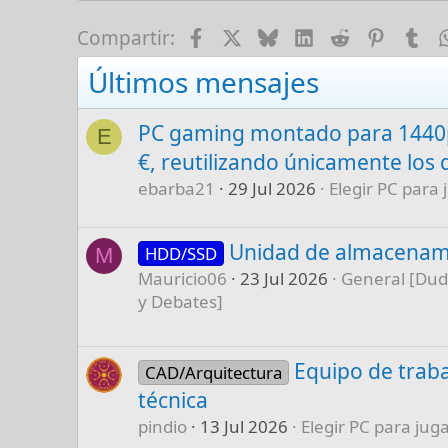
Facebook
X
Bluesky
LinkedIn
Reddit
Pinter
Tu
Compartir:
Últimos mensajes
PC gaming montado para 1440p
E
€, reutilizando únicamente los 
ebarba21
29 Jul 2026
Elegir PC para 
Unidad de almacenam
HDD/SSD
M
Mauricio06
23 Jul 2026
General [Dud
y Debates]
Equipo de traba
CAD/Arquitectura
técnica
pindio
13 Jul 2026
Elegir PC para juga