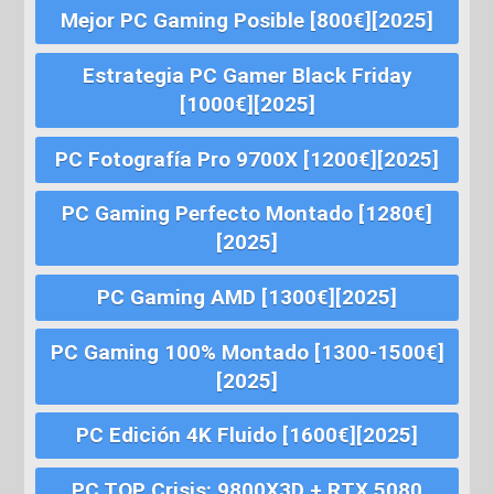
Mejor PC Gaming Posible [800€][2025]
Estrategia PC Gamer Black Friday
[1000€][2025]
PC Fotografía Pro 9700X [1200€][2025]
PC Gaming Perfecto Montado [1280€]
[2025]
PC Gaming AMD [1300€][2025]
PC Gaming 100% Montado [1300-1500€]
[2025]
PC Edición 4K Fluido [1600€][2025]
PC TOP Crisis: 9800X3D + RTX 5080