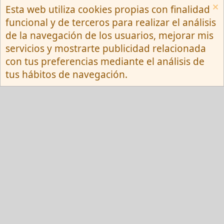
Esta web utiliza cookies propias con finalidad
Español (Neutro) Tu
funcional y de terceros para realizar el análisis
Contactarnos
Términos y reglas
de la navegación de los usuarios, mejorar mis
Privacy policy
Ayuda
R
servicios y mostrarte publicidad relacionada
S
S
con tus preferencias mediante el análisis de
®
Community platform by XenForo
© 2010-
tus hábitos de navegación.
2026 XenForo Ltd.
Red Fansite.es
Esta web usa cookies y participa en el Programa de Afiliados de Amazon EU, un
programa de publicidad para afiliados diseñado para ofrecer a sitios web un
modo de obtener comisiones por publicidad, publicitando e incluyendo enlaces a