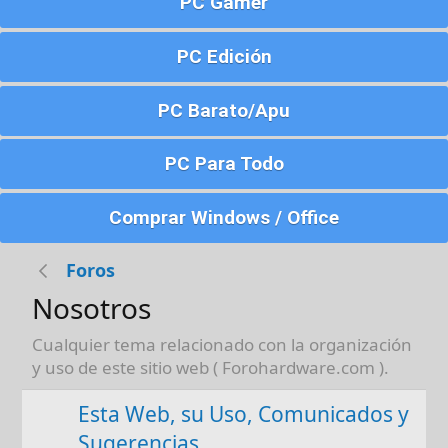
PC Gamer
PC Edición
PC Barato/Apu
PC Para Todo
Comprar Windows / Office
Foros
Nosotros
Cualquier tema relacionado con la organización
y uso de este sitio web ( Forohardware.com ).
Esta Web, su Uso, Comunicados y
Sugerencias